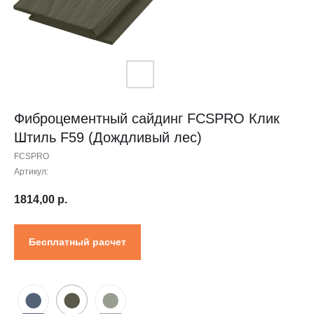
Контакты
Проектировщикам
Где купить?
Калькулятор
Инструкция
Фиброцементный сайдинг FCSPRO Клик
Штиль F59 (Дождливый лес)
FCSPRO
Артикул:
1814,00
р.
Бесплатный расчет
●
●
●