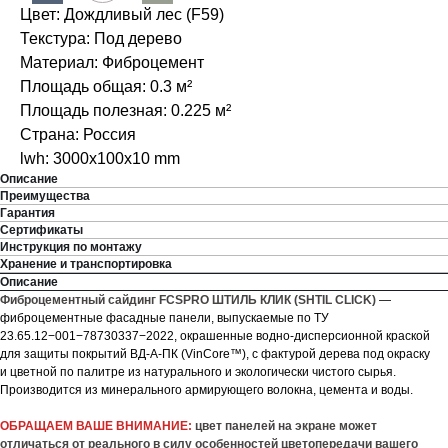
Цвет: Дождливый лес (F59)
Текстура: Под дерево
Материал: Фиброцемент
Площадь общая: 0.3 м²
Площадь полезная: 0.225 м²
Страна: Россия
lwh: 3000x100x10 mm
Описание
Преимущества
Гарантия
Сертификаты
Инструкция по монтажу
Хранение и транспортировка
Описание
Фиброцементный сайдинг FCSPRO ШТИЛЬ КЛИК (SHTIL CLICK)
—
фиброцементные фасадные панели, выпускаемые по ТУ
23.65.12−001−78730337−2022, окрашенные водно-дисперсионной краской
для защиты покрытий ВД-А-ПК (VinCore™), с фактурой дерева под окраску
и цветной по палитре из натурального и экологически чистого сырья.
Производится из минерального армирующего волокна, цемента и воды.
ОБРАЩАЕМ ВАШЕ ВНИМАНИЕ:
цвет панелей на экране может
отличаться от реального в силу особенностей цветопередачи вашего