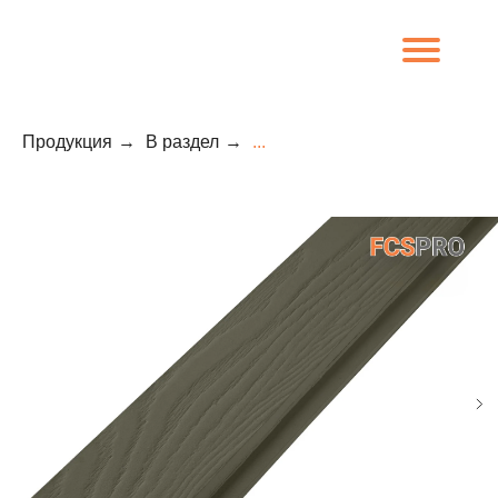
Продукция
→
В раздел
→
...
8 (800) 707-09-65
О компании
Каталог
Объекты