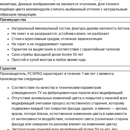
монитора. Данные изображения не являются эталоном. Для точного
подбора цвета рекомендуем сличать выбранный оттенок с натуральным
образцом продукции.
Преимущества
Натуральный минеральный состав, фактура дерева-прочность бетона
Не гниет и не разрушается, устойчив к влаге, не разбухает
Стоек к агрессивным средам, отличная звукоизоляция
Не горит и не поддерживает горение
Гарантия на выцветание в соответствии с гарантийным талоном
Срок службы фасадной доски более 50 лет
Простой и сухой монтаж в любое время года
Гарантия
Производитель, FCSPRO гарантирует в течение 7-ми лет с момента
производства следующее:
Соответствие по качеству и техническим параметрам
утвержденного ТУ на фиброцементные панели всех модификаций;
Отсутствие аномальных изменений цвета и покрытия у панелей всех
модификаций учитывая процесс естественного старения, которому
подвержен каждый тип покрытия фасада здания, а именно — эрозия,
краски, потеря блеска, естественное изменение цвета в зависимости
от интенсивности воздействия, солнечного света (солнечная сторона
фасада или северная по-разному влияют на изменение цвета);
Эксплуатацию панелей всех модификаций более 50-ти лет, без