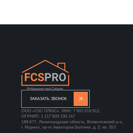
ЗАКАЗАТЬ ЗВОНОК
ООО «СКС ПЛЮС», ИНН: 7 802 918 912,
ОГРНИП: 1 217 800 190 167
188 677, Ленинградская область, Всеволожский р-н,
г. Мурино, пр-кт Авиаторов Балтики, д. 3, кв. 353