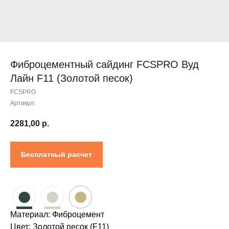
Контакты
Проектировщикам
Где купить?
Калькулятор
Инструкция
Фиброцементный сайдинг FCSPRO Вуд
Лайн F11 (Золотой песок)
FCSPRO
Артикул:
2281,00
р.
Бесплатный расчет
●
●
●
Материал: Фиброцемент
Цвет: Золотой песок (F11)