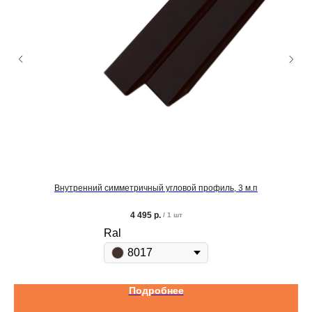
Внутренний симметричный угловой профиль, 3 м.п
4 495
р.
/
1 шт
Ral
8017
Подробнее