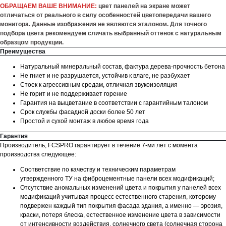
ОБРАЩАЕМ ВАШЕ ВНИМАНИЕ:
цвет панелей на экране может
отличаться от реального в силу особенностей цветопередачи вашего
монитора. Данные изображения не являются эталоном. Для точного
подбора цвета рекомендуем сличать выбранный оттенок с натуральным
образцом продукции.
Преимущества
Натуральный минеральный состав, фактура дерева-прочность бетона
Не гниет и не разрушается, устойчив к влаге, не разбухает
Стоек к агрессивным средам, отличная звукоизоляция
Не горит и не поддерживает горение
Гарантия на выцветание в соответствии с гарантийным талоном
Срок службы фасадной доски более 50 лет
Простой и сухой монтаж в любое время года
Гарантия
Производитель, FCSPRO гарантирует в течение 7-ми лет с момента
производства следующее:
Соответствие по качеству и техническим параметрам
утвержденного ТУ на фиброцементные панели всех модификаций;
Отсутствие аномальных изменений цвета и покрытия у панелей всех
модификаций учитывая процесс естественного старения, которому
подвержен каждый тип покрытия фасада здания, а именно — эрозия,
краски, потеря блеска, естественное изменение цвета в зависимости
от интенсивности воздействия, солнечного света (солнечная сторона