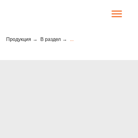
Продукция
→
В раздел
→
...
8 (800) 707-09-65
О компании
Каталог
Объекты