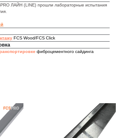
PRO ЛАЙН (LINE) прошли лабораторные испытания
тия.
ий
онтажу
FCS Wood/FCS Click
овка
транспортировке
фиброцементного сайдинга