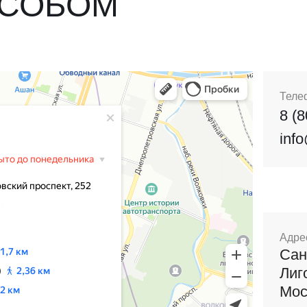
ОСОБОМ
Теле
8 (
inf
Адре
Сан
Лиг
Мос