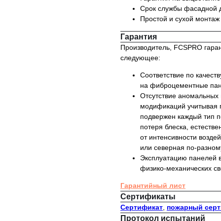
Срок службы фасадной д
Простой и сухой монтаж
Гарантия
Производитель, FCSPRO гарант
следующее:
Соответствие по качест
на фиброцементные пан
Отсутствие аномальных 
модификаций учитывая п
подвержен каждый тип п
потеря блеска, естестве
от интенсивности возде
или северная по-разном
Эксплуатацию панелей в
физико-механических св
Гарантийный лист
Сертификаты
Сертификат
,
пожарный сер
Протокол испытаний