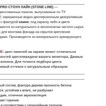
PRO СТОУН ЛАЙН (STONE LINE)
—
ессованные панели, выпускаемые по ТУ
22, окрашенные водно-дисперсионным декоративным
 с фактурой
камня
, под окраску либо в цвете
ваются из натурального и экологически чистого сырья
 для монтажа фасада на скрытое крепление
ядами. Производятся из минерального армирующего
Е:
цвет панелей на экране может отличаться
нностей цветопередачи вашего монитора. Данные
талоном. Для точного подбора цвета
нный оттенок с натуральным образцом
й состав, фактура дерева-прочность бетона
я, устойчив к влаге, не разбухает
едам, отличная звукоизоляция
вает горение
 в соответствии с гарантийным талоном