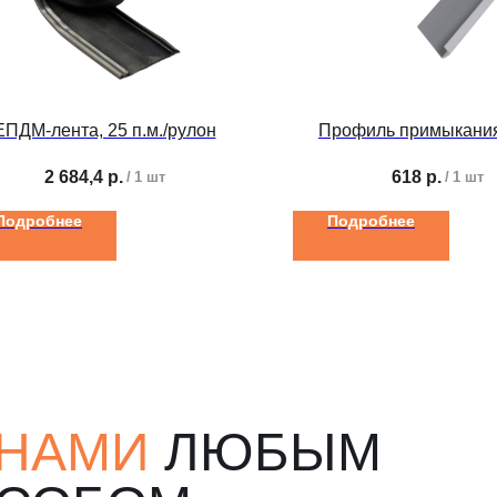
ЕПДМ-лента, 25 п.м./рулон
Профиль примыкания
2 684,4
р.
618
р.
/
1 шт
/
1 шт
Подробнее
Подробнее
 НАМИ
ЛЮБЫМ