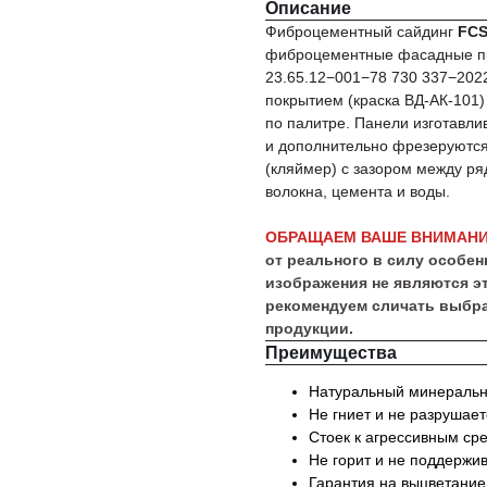
Описание
Фиброцементный сайдинг
FCS
фиброцементные фасадные пр
23.65.12−001−78 730 337−20
покрытием (краска ВД-АК-101)
по палитре. Панели изготавли
и дополнительно фрезеруются
(кляймер) с зазором между р
волокна, цемента и воды.
ОБРАЩАЕМ ВАШЕ ВНИМАНИ
от реального в силу особе
изображения не являются э
рекомендуем сличать выбра
продукции.
Преимущества
Натуральный минеральны
Не гниет и не разрушаетс
Стоек к агрессивным ср
Не горит и не поддержи
Гарантия на выцветание