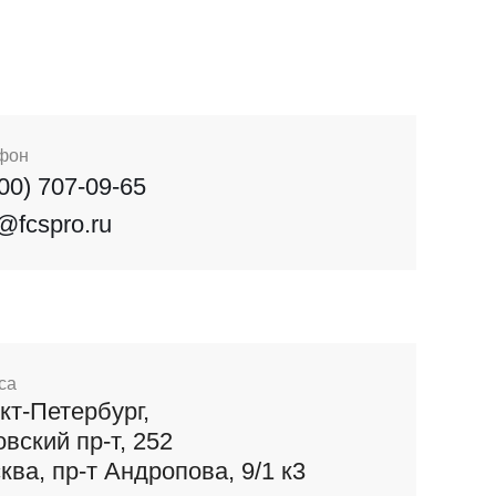
фон
800) 707-09-65
o@fcspro.ru
са
кт-Петербург,
овский пр-т, 252
ква, пр-т Андропова, 9/1 к3