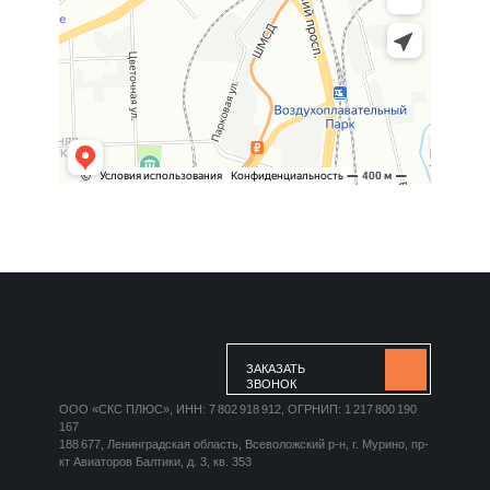
ЗАКАЗАТЬ
ЗВОНОК
ООО «СКС ПЛЮС», ИНН: 7 802 918 912, ОГРНИП: 1 217 800 190
167
188 677, Ленинградская область, Всеволожский р-н, г. Мурино, пр-
кт Авиаторов Балтики, д. 3, кв. 353