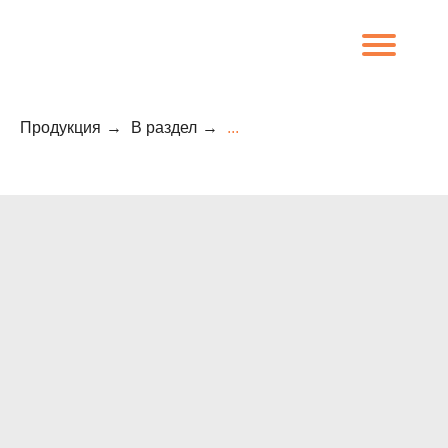
Продукция
→
В раздел
→
...
8 (800) 707-09-65
О компании
Каталог
Объекты