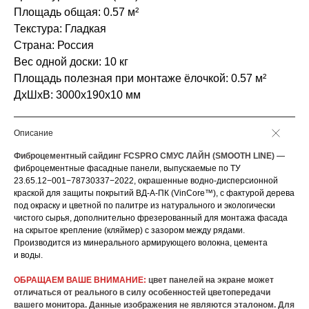
Площадь общая: 0.57 м²
Текстура: Гладкая
Страна: Россия
Вес одной доски: 10 кг
Площадь полезная при монтаже ёлочкой: 0.57 м²
ДxШxВ: 3000x190x10 мм
Описание
Фиброцементный сайдинг FCSPRO СМУС ЛАЙН (SMOOTH LINE)
—
фиброцементные фасадные панели, выпускаемые по ТУ
23.65.12−001−78730337−2022, окрашенные водно-дисперсионной
краской для защиты покрытий ВД-А-ПК (VinCore™), с фактурой дерева
под окраску и цветной по палитре из натурального и экологически
чистого сырья, дополнительно фрезерованный для монтажа фасада
на скрытое крепление (кляймер) с зазором между рядами.
Производится из минерального армирующего волокна, цемента
и воды.
ОБРАЩАЕМ ВАШЕ ВНИМАНИЕ:
цвет панелей на экране может
отличаться от реального в силу особенностей цветопередачи
вашего монитора. Данные изображения не являются эталоном. Для