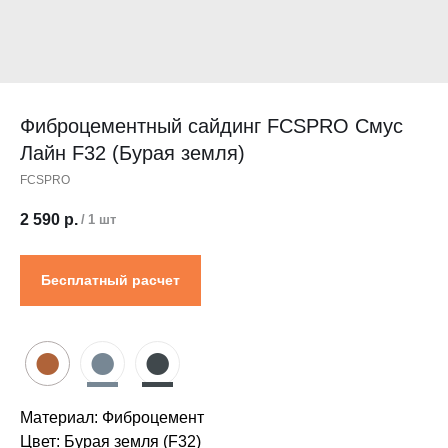
Контакты
Проектировщикам
Где купить?
Калькулятор
Инструкция
Фиброцементный сайдинг FCSPRO Смус
Лайн F32 (Бурая земля)
FCSPRO
2 590
р.
/
1 шт
Бесплатный расчет
●
●
●
Материал: Фиброцемент
Цвет: Бурая земля (F32)