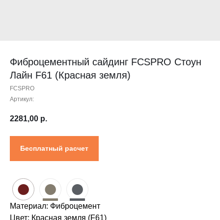
Контакты
Проектировщикам
Где купить?
Калькулятор
Инструкция
Фиброцементный сайдинг FCSPRO Стоун
Лайн F61 (Красная земля)
FCSPRO
Артикул:
2281,00
р.
Бесплатный расчет
●
●
●
Материал: Фиброцемент
Цвет: Красная земля (F61)