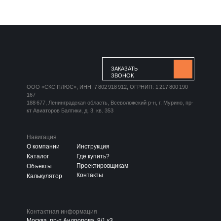
ЗАКАЗАТЬ
ЗВОНОК
ООО «СКС ПЛЮС», ИНН: 7 802 918 912, ОГРНИП: 1 217 800 190
167
188 677, Ленинградская область, Всеволожский р-н, г. Мурино, пр-
кт Авиаторов Балтики, д. 3, кв. 353
Навигация
О компании
Инструкция
Каталог
Где купить?
Проектировщикам
Объекты
Контакты
Калькулятор
Контактная информация
Москва, пр-т Андропова, 9/1 к3