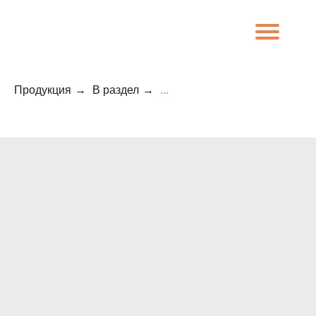
Продукция
→
В раздел
→
...
8 (800) 707-09-65
О компании
Каталог
Объекты