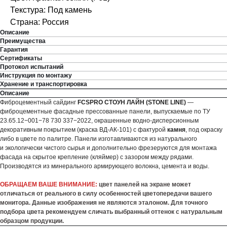
Текстура: Под камень
Страна: Россия
Описание
Преимущества
Гарантия
Сертификаты
Протокол испытаний
Инструкция по монтажу
Хранение и транспортировка
Описание
Фиброцементный сайдинг
FCSPRO СТОУН ЛАЙН (STONE LINE)
—
фиброцементные фасадные прессованные панели, выпускаемые по ТУ
23.65.12−001−78 730 337−2022, окрашенные водно-дисперсионным
декоративным покрытием (краска ВД-АК-101) с фактурой
камня
, под окраску
либо в цвете по палитре. Панели изготавливаются из натурального
и экологически чистого сырья и дополнительно фрезеруются для монтажа
фасада на скрытое крепление (кляймер) с зазором между рядами.
Производятся из минерального армирующего волокна, цемента и воды.
ОБРАЩАЕМ ВАШЕ ВНИМАНИЕ:
цвет панелей на экране может
отличаться от реального в силу особенностей цветопередачи вашего
монитора. Данные изображения не являются эталоном. Для точного
подбора цвета рекомендуем сличать выбранный оттенок с натуральным
образцом продукции.