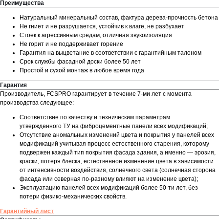
Преимущества
Натуральный минеральный состав, фактура дерева-прочность бетона
Не гниет и не разрушается, устойчив к влаге, не разбухает
Стоек к агрессивным средам, отличная звукоизоляция
Не горит и не поддерживает горение
Гарантия на выцветание в соответствии с гарантийным талоном
Срок службы фасадной доски более 50 лет
Простой и сухой монтаж в любое время года
Гарантия
Производитель, FCSPRO гарантирует в течение 7-ми лет с момента
производства следующее:
Соответствие по качеству и техническим параметрам
утвержденного ТУ на фиброцементные панели всех модификаций;
Отсутствие аномальных изменений цвета и покрытия у панелей всех
модификаций учитывая процесс естественного старения, которому
подвержен каждый тип покрытия фасада здания, а именно — эрозия,
краски, потеря блеска, естественное изменение цвета в зависимости
от интенсивности воздействия, солнечного света (солнечная сторона
фасада или северная по-разному влияют на изменение цвета);
Эксплуатацию панелей всех модификаций более 50-ти лет, без
потери физико-механических свойств.
Гарантийный лист