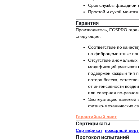
Срок службы фасадной д
Простой и сухой монтаж
Гарантия
Производитель, FCSPRO гарант
следующее:
Соответствие по качест
на фиброцементные пан
Отсутствие аномальных 
модификаций учитывая п
подвержен каждый тип п
потеря блеска, естестве
от интенсивности возде
или северная по-разном
Эксплуатацию панелей в
физико-механических св
Гарантийный лист
Сертификаты
Сертификат
,
пожарный сер
Протокол испытаний