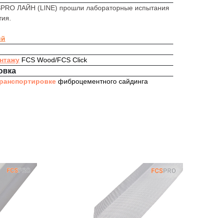
PRO ЛАЙН (LINE) прошли лабораторные испытания
тия.
ий
онтажу
FCS Wood/FCS Click
овка
транспортировке
фиброцементного сайдинга