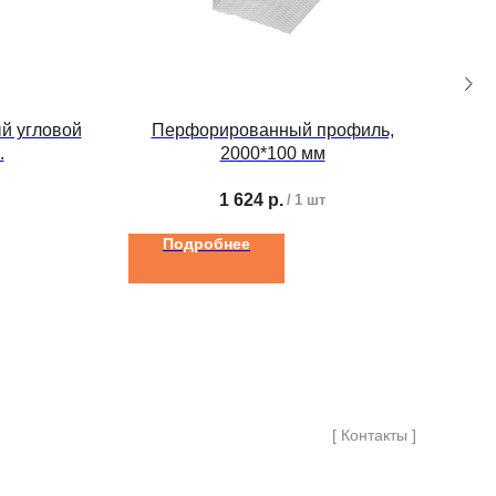
й угловой
Перфорированный профиль,
С
.
2000*100 мм
1 624
р.
/
1 шт
Подробнее
[ Контакты ]