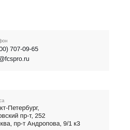
фон
800) 707-09-65
o@fcspro.ru
са
кт-Петербург,
овский пр-т, 252
ква, пр-т Андропова, 9/1 к3