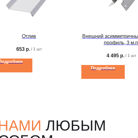
Отлив
Внешний асимметричны
профиль, 3 м.п
653
р.
/
1 шт
4 495
р.
/
1 шт
Подробнее
Подробнее
 НАМИ
ЛЮБЫМ