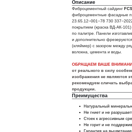
Описание
Фиброцементный сайдинг
FCS
фиброцементные фасадные пр
23.65.12−001−78 730 337−20
покрытием (краска ВД-АК-101)
по палитре. Панели изготавли
и дополнительно фрезеруются
(кляймер) с зазором между р
волокна, цемента и воды.
ОБРАЩАЕМ ВАШЕ ВНИМАНИ
от реального в силу особе
изображения не являются э
рекомендуем сличать выбра
продукции.
Преимущества
Натуральный минеральны
Не гниет и не разрушаетс
Стоек к агрессивным ср
Не горит и не поддержи
Гарантия на выцветание