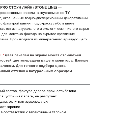
PRO СТОУН ЛАЙН (STONE LINE)
—
ессованные панели, выпускаемые по ТУ
22, окрашенные водно-дисперсионным декоративным
 с фактурой
камня
, под окраску либо в цвете
ваются из натурального и экологически чистого сырья
 для монтажа фасада на скрытое крепление
ядами. Производятся из минерального армирующего
Е:
цвет панелей на экране может отличаться
нностей цветопередачи вашего монитора. Данные
талоном. Для точного подбора цвета
нный оттенок с натуральным образцом
й состав, фактура дерева-прочность бетона
я, устойчив к влаге, не разбухает
едам, отличная звукоизоляция
вает горение
 в соответствии с гарантийным талоном