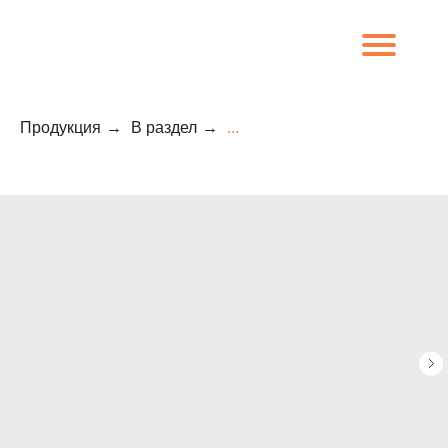
Продукция
→
В раздел
→
...
8 (800) 707-09-65
О компании
Каталог
Объекты