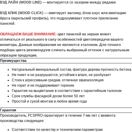
ВУД ЛАЙН (WOOD LINE)
— монтируется со
зазором между рядами
.
ВУД КЛИК (WOOD CLICK)
— имитирует
вагонку, блок-хаус или имитацию
бруса
(карельский профиль), что подразумевает плотное прилегание
панелей.
ОБРАЩАЕМ ВАШЕ ВНИМАНИЕ:
цвет панелей на экране может
отличаться от реального в силу особенностей цветопередачи вашего
монитора. Данные изображения не являются эталоном. Для точного
подбора цвета рекомендуем сличать выбранный оттенок с натуральным
образцом продукции.
Преимущества
Натуральный минеральный состав, фактура дерева-прочность бетона
Не гниет и не разрушается, устойчив к влаге, не разбухает
Стоек к агрессивным средам, отличная звукоизоляция
Не горит и не поддерживает горение
Гарантия на выцветание в соответствии с гарантийным талоном
Срок службы фасадной доски более 50 лет
Простой и сухой монтаж в любое время года
Гарантия
Производитель, FCSPRO гарантирует в течение 7-ми лет с момента
производства следующее:
Соответствие по качеству и техническим параметрам