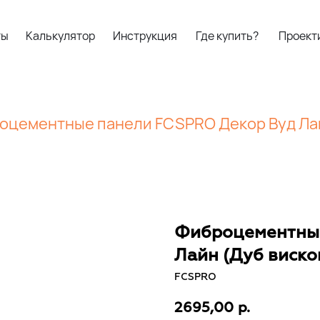
ты
Калькулятор
Инструкция
Где купить?
Проект
оцементные панели FCSPRO Декор Вуд Лай
Фиброцементные
Лайн (Дуб виско
FCSPRO
2695,00
р.