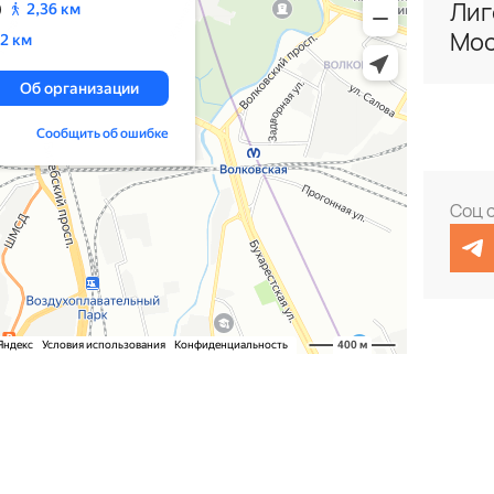
Лиг
Мос
Соц 