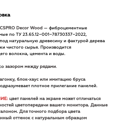
овка
FCSPRO Decor Wood
— фиброцементные
мые по ТУ 23.65.12−001−78730337−2022,
под натуральную древесину и фактурой дерева
ки чистого сырья. Производится
го волокна, цемента и воды.
со
зазором между рядами
.
агонку, блок-хаус или имитацию бруса
подразумевает плотное прилегание панелей.
ИЕ:
цвет панелей на экране может отличаться
нностей цветопередачи вашего монитора. Данные
талоном. Для точного подбора цвета
нный оттенок с натуральным образцом