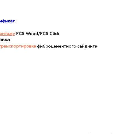
ификат
монтажу
FCS Wood/FCS Click
овка
транспортировке
фиброцементного сайдинга