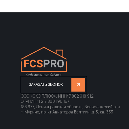
ЗАКАЗАТЬ ЗВОНОК
ООО «СКС ПЛЮС», ИНН: 7 802 918 912,
ОГРНИП: 1 217 800 190 167
188 677, Ленинградская область, Всеволожский р-н,
г. Мурино, пр-кт Авиаторов Балтики, д. 3, кв. 353