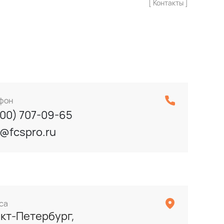
[ Контакты ]
фон
800) 707-09-65
o@fcspro.ru
са
кт-Петербург,