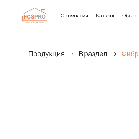
О компании
Каталог
Объек
Продукция
→
В раздел
→
Фибр