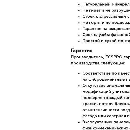
Натуральный минераль
Не гниет и не разрушае
Стоек к агрессивным 
Не горит и не поддер
Гарантия на выцветан
Срок службы фасадной
Простой и сухой монт
Гарантия
Производитель, FCSPRO гара
производства следующее:
Соответствие по каче
на фиброцементные па
Отсутствие аномальны
модификаций учитывая
подвержен каждый тип
краски, потеря блеска
от интенсивности возд
фасада или северная п
Эксплуатацию панелей
физико-механических 