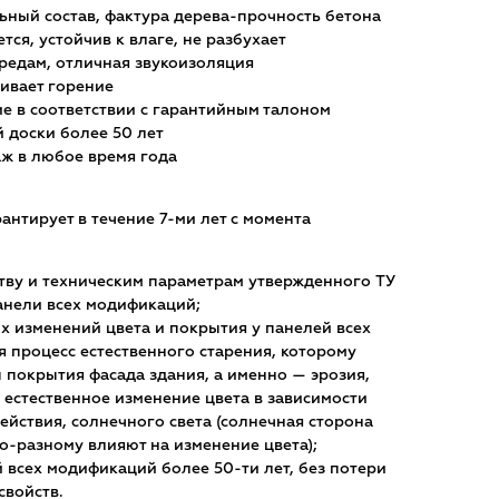
ный состав, фактура дерева-прочность бетона
тся, устойчив к влаге, не разбухает
средам, отличная звукоизоляция
живает горение
ие в соответствии с гарантийным талоном
 доски более 50 лет
аж в любое время года
нтирует в течение 7-ми лет с момента
ству и техническим параметрам утвержденного ТУ
нели всех модификаций;
х изменений цвета и покрытия у панелей всех
 процесс естественного старения, которому
 покрытия фасада здания, а именно — эрозия,
, естественное изменение цвета в зависимости
ействия, солнечного света (солнечная сторона
о-разному влияют на изменение цвета);
 всех модификаций более 50-ти лет, без потери
свойств.