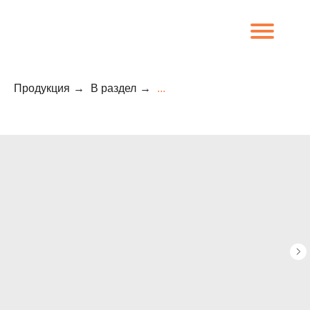
Продукция
→
В раздел
→
...
8 (800) 707-09-65
О компании
Каталог
Объекты