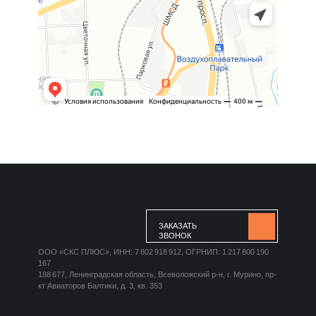
ЗАКАЗАТЬ
ЗВОНОК
ООО «СКС ПЛЮС», ИНН: 7 802 918 912, ОГРНИП: 1 217 800 190
167
188 677, Ленинградская область, Всеволожский р-н, г. Мурино, пр-
кт Авиаторов Балтики, д. 3, кв. 353