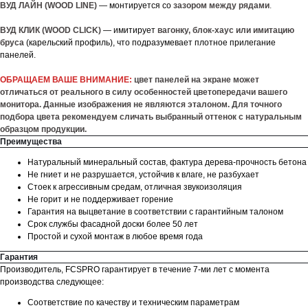
ВУД ЛАЙН (WOOD LINE)
— монтируется со
зазором между рядами
.
ВУД КЛИК (WOOD CLICK)
— имитирует
вагонку, блок-хаус или имитацию
бруса
(карельский профиль), что подразумевает плотное прилегание
панелей.
ОБРАЩАЕМ ВАШЕ ВНИМАНИЕ:
цвет панелей на экране может
отличаться от реального в силу особенностей цветопередачи вашего
монитора. Данные изображения не являются эталоном. Для точного
подбора цвета рекомендуем сличать выбранный оттенок с натуральным
образцом продукции.
Преимущества
Натуральный минеральный состав, фактура дерева-прочность бетона
Не гниет и не разрушается, устойчив к влаге, не разбухает
Стоек к агрессивным средам, отличная звукоизоляция
Не горит и не поддерживает горение
Гарантия на выцветание в соответствии с гарантийным талоном
Срок службы фасадной доски более 50 лет
Простой и сухой монтаж в любое время года
Гарантия
Производитель, FCSPRO гарантирует в течение 7-ми лет с момента
производства следующее:
Соответствие по качеству и техническим параметрам