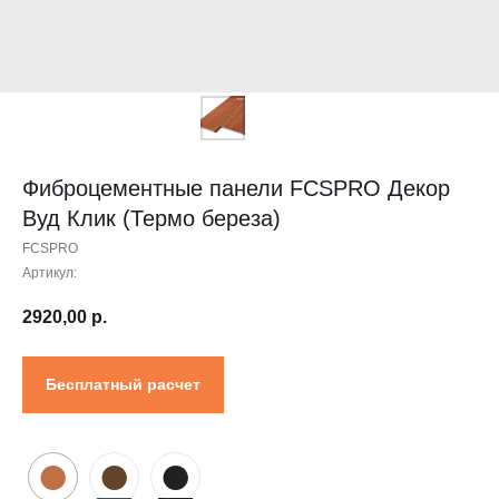
Контакты
Проектировщикам
Где купить?
Калькулятор
Инструкция
Фиброцементные панели FCSPRO Декор
Вуд Клик (Термо береза)
FCSPRO
Артикул:
2920,00
р.
Бесплатный расчет
●
●
●