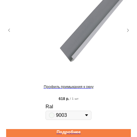
Профиль примыкания к окну
618
р.
/
1 шт
Ral
9003
Подробнее