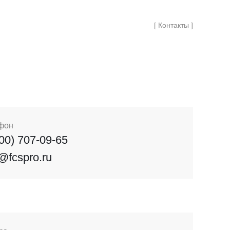
[ Контакты ]
фон
800) 707-09-65
o@fcspro.ru