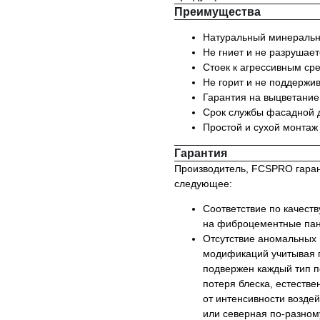
Преимущества
Натуральный минеральны
Не гниет и не разрушаетс
Стоек к агрессивным ср
Не горит и не поддержи
Гарантия на выцветание
Срок службы фасадной д
Простой и сухой монтаж
Гарантия
Производитель, FCSPRO гарант
следующее:
Соответствие по качест
на фиброцементные пан
Отсутствие аномальных 
модификаций учитывая п
подвержен каждый тип п
потеря блеска, естестве
от интенсивности возде
или северная по-разном