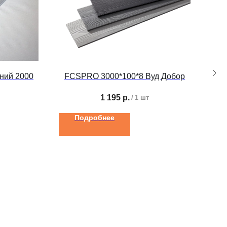
ний 2000
FCSPRO 3000*100*8 Вуд Добор
Вн
1 195
р.
/
1 шт
Подробнее