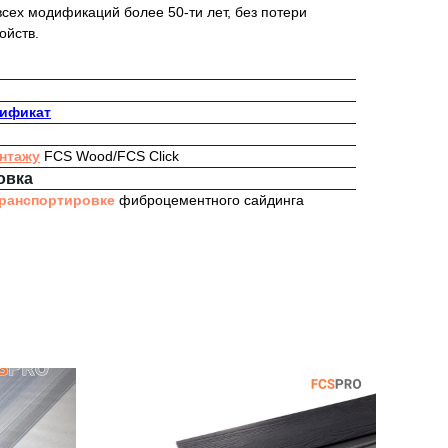
сех модификаций более 50-ти лет, без потери
ойств.
тификат
онтажу
FCS Wood/FCS Click
овка
транспортировке
фиброцементного сайдинга