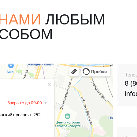
 НАМИ
ЛЮБЫМ
ОСОБОМ
Теле
8 (
inf