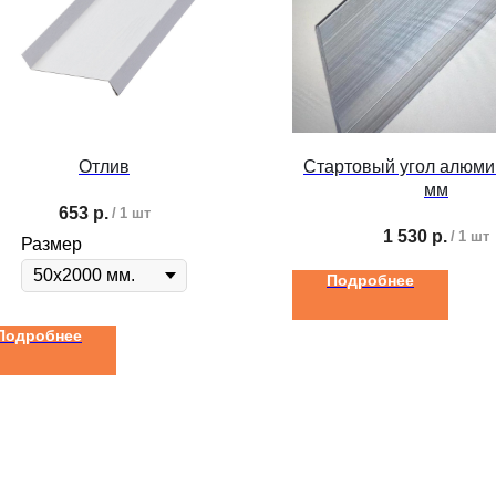
Отлив
Стартовый угол алюми
мм
653
р.
/
1 шт
1 530
р.
/
1 шт
Размер
Подробнее
Подробнее