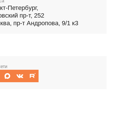
са
кт-Петербург,
овский пр-т, 252
ква, пр-т Андропова, 9/1 к3
сети