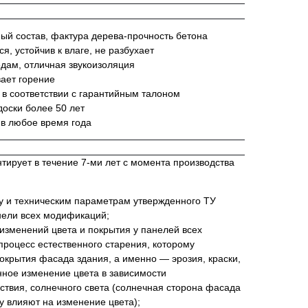
й состав, фактура дерева-прочность бетона
я, устойчив к влаге, не разбухает
едам, отличная звукоизоляция
вает горение
 в соответствии с гарантийным талоном
оски более 50 лет
 в любое время года
ирует в течение 7-ми лет с момента производства
ву и техническим параметрам утвержденного ТУ
ели всех модификаций;
изменений цвета и покрытия у панелей всех
роцесс естественного старения, которому
окрытия фасада здания, а именно — эрозия, краски,
нное изменение цвета в зависимости
йствия, солнечного света (солнечная сторона фасада
у влияют на изменение цвета);