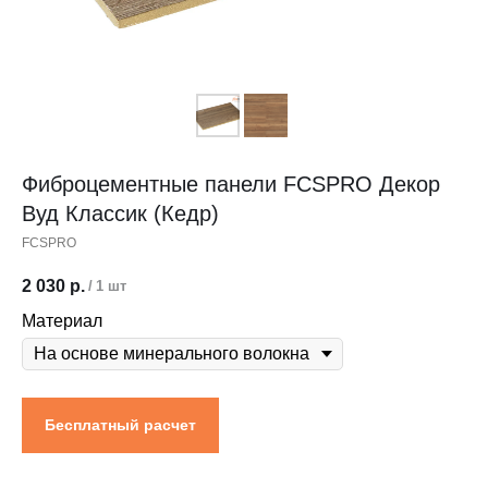
Контакты
Проектировщикам
Где купить?
Калькулятор
Инструкция
Фиброцементные панели FCSPRO Декор
Вуд Классик (Кедр)
FCSPRO
2 030
р.
/
1 шт
Материал
Бесплатный расчет