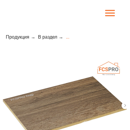
Продукция
→
В раздел
→
...
8 (800) 707-09-65
О компании
Каталог
Объекты