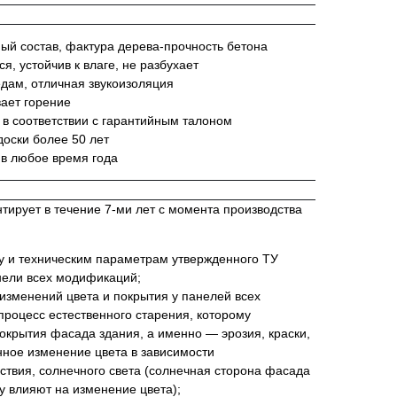
й состав, фактура дерева-прочность бетона
я, устойчив к влаге, не разбухает
едам, отличная звукоизоляция
вает горение
 в соответствии с гарантийным талоном
оски более 50 лет
 в любое время года
ирует в течение 7-ми лет с момента производства
ву и техническим параметрам утвержденного ТУ
ели всех модификаций;
изменений цвета и покрытия у панелей всех
роцесс естественного старения, которому
окрытия фасада здания, а именно — эрозия, краски,
нное изменение цвета в зависимости
йствия, солнечного света (солнечная сторона фасада
у влияют на изменение цвета);