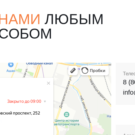
 НАМИ
ЛЮБЫМ
ОСОБОМ
Теле
8 (
inf