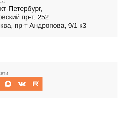
са
кт-Петербург,
овский пр-т, 252
ква, пр-т Андропова, 9/1 к3
сети