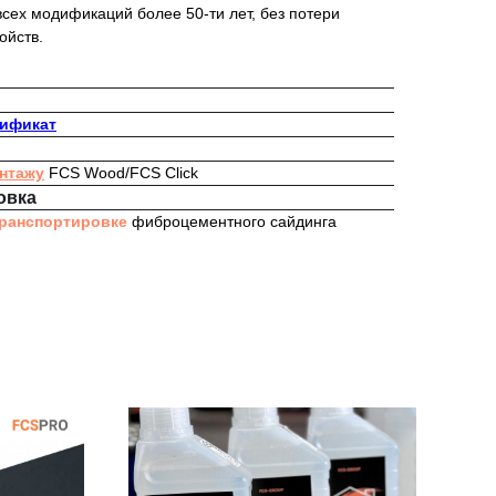
сех модификаций более 50-ти лет, без потери
ойств.
тификат
онтажу
FCS Wood/FCS Click
овка
транспортировке
фиброцементного сайдинга