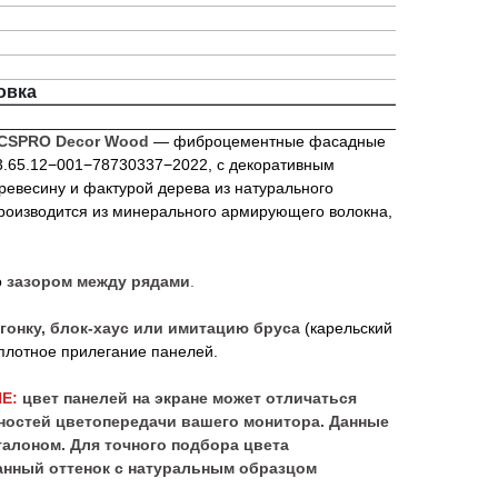
овка
CSPRO Decor Wood
— фиброцементные фасадные
3.65.12−001−78730337−2022, с декоративным
ревесину и фактурой дерева из натурального
Производится из минерального армирующего волокна,
о
зазором между рядами
.
гонку, блок-хаус или имитацию бруса
(карельский
плотное прилегание панелей.
Е:
цвет панелей на экране может отличаться
нностей цветопередачи вашего монитора. Данные
талоном. Для точного подбора цвета
нный оттенок с натуральным образцом