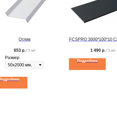
Отлив
FCSPRO 3000*100*10 С
653
р.
1 490
р.
/
1 шт
/
1 шт
Размер
Подробнее
Подробнее