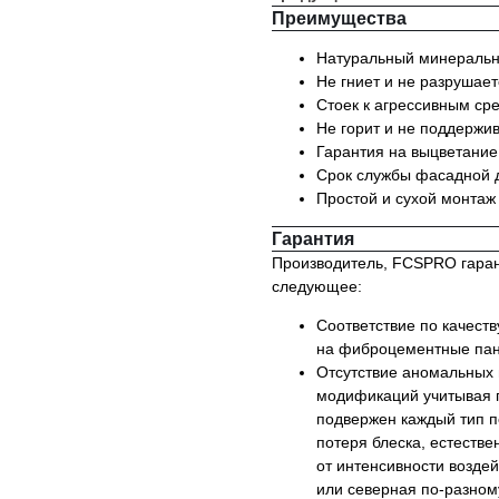
Преимущества
Натуральный минеральны
Не гниет и не разрушаетс
Стоек к агрессивным ср
Не горит и не поддержи
Гарантия на выцветание
Срок службы фасадной д
Простой и сухой монтаж
Гарантия
Производитель, FCSPRO гарант
следующее:
Соответствие по качест
на фиброцементные пан
Отсутствие аномальных 
модификаций учитывая п
подвержен каждый тип п
потеря блеска, естестве
от интенсивности возде
или северная по-разном