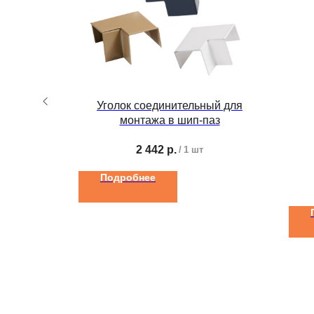
н 3 м.п.
Уголок соединительный для
монтажа в шип-паз
2 442
р.
/
1 шт
Подробнее