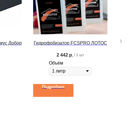
мус Добор
Гидрофобизатор FCSPRO ЛОТОС
Вне
2 442
р.
/
1 шт
Объём
Подробнее