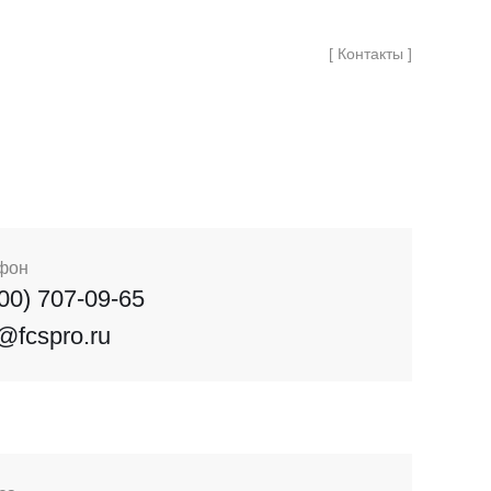
[ Контакты ]
фон
800) 707-09-65
o@fcspro.ru