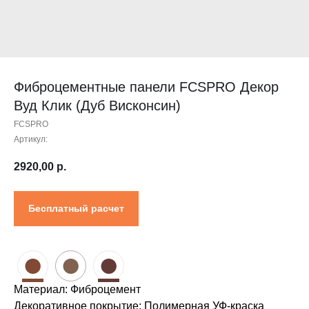
Контакты
Проектировщикам
Где купить?
Калькулятор
Инструкция
Фиброцементные панели FCSPRO Декор
Вуд Клик (Дуб Висконсин)
FCSPRO
Артикул:
2920,00
р.
Бесплатный расчет
●
●
●
Материал: Фиброцемент
Декоративное покрытие: Полимерная УФ-краска