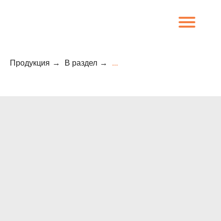
Продукция
→
В раздел
→
...
8 (800) 707-09-65
О компании
Каталог
Объекты