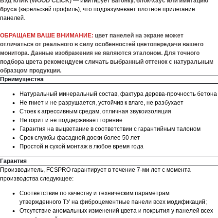
ВУД КЛИК (WOOD CLICK)
— имитирует
вагонку, блок-хаус или имитацию
бруса
(карельский профиль), что подразумевает плотное прилегание
панелей.
ОБРАЩАЕМ ВАШЕ ВНИМАНИЕ:
цвет панелей на экране может
отличаться от реального в силу особенностей цветопередачи вашего
монитора. Данные изображения не являются эталоном. Для точного
подбора цвета рекомендуем сличать выбранный оттенок с натуральным
образцом продукции.
Преимущества
Натуральный минеральный состав, фактура дерева-прочность бетона
Не гниет и не разрушается, устойчив к влаге, не разбухает
Стоек к агрессивным средам, отличная звукоизоляция
Не горит и не поддерживает горение
Гарантия на выцветание в соответствии с гарантийным талоном
Срок службы фасадной доски более 50 лет
Простой и сухой монтаж в любое время года
Гарантия
Производитель, FCSPRO гарантирует в течение 7-ми лет с момента
производства следующее:
Соответствие по качеству и техническим параметрам
утвержденного ТУ на фиброцементные панели всех модификаций;
Отсутствие аномальных изменений цвета и покрытия у панелей всех