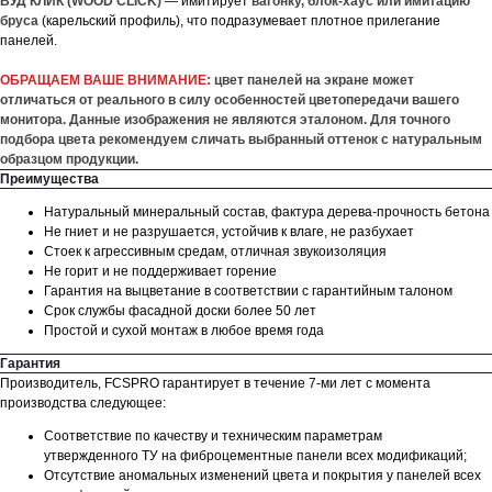
ВУД КЛИК (WOOD CLICK)
— имитирует
вагонку, блок-хаус или имитацию
бруса
(карельский профиль), что подразумевает плотное прилегание
панелей.
ОБРАЩАЕМ ВАШЕ ВНИМАНИЕ:
цвет панелей на экране может
отличаться от реального в силу особенностей цветопередачи вашего
монитора. Данные изображения не являются эталоном. Для точного
подбора цвета рекомендуем сличать выбранный оттенок с натуральным
образцом продукции.
Преимущества
Натуральный минеральный состав, фактура дерева-прочность бетона
Не гниет и не разрушается, устойчив к влаге, не разбухает
Стоек к агрессивным средам, отличная звукоизоляция
Не горит и не поддерживает горение
Гарантия на выцветание в соответствии с гарантийным талоном
Срок службы фасадной доски более 50 лет
Простой и сухой монтаж в любое время года
Гарантия
Производитель, FCSPRO гарантирует в течение 7-ми лет с момента
производства следующее:
Соответствие по качеству и техническим параметрам
утвержденного ТУ на фиброцементные панели всех модификаций;
Отсутствие аномальных изменений цвета и покрытия у панелей всех