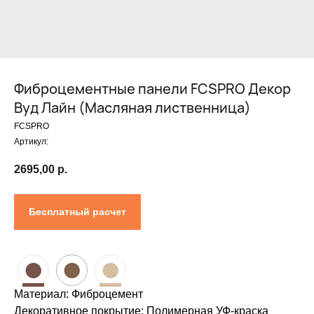
Контакты
Проектировщикам
Где купить?
Калькулятор
Инструкция
Фиброцементные панели FCSPRO Декор
Вуд Лайн (Масляная лиственница)
FCSPRO
Артикул:
2695,00
р.
Бесплатный расчет
●
●
●
Материал: Фиброцемент
Декоративное покрытие: Полимерная УФ-краска