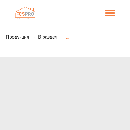
Продукция
→
В раздел
→
...
8 (800) 707-09-65
О компании
Каталог
Объекты