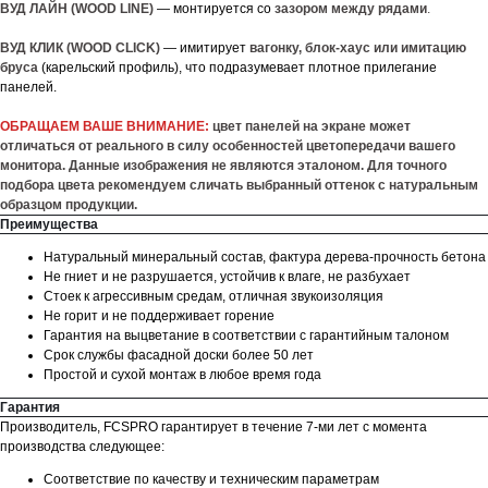
ВУД ЛАЙН (WOOD LINE)
— монтируется со
зазором между рядами
.
ВУД КЛИК (WOOD CLICK)
— имитирует
вагонку, блок-хаус или имитацию
бруса
(карельский профиль), что подразумевает плотное прилегание
панелей.
ОБРАЩАЕМ ВАШЕ ВНИМАНИЕ:
цвет панелей на экране может
отличаться от реального в силу особенностей цветопередачи вашего
монитора. Данные изображения не являются эталоном. Для точного
подбора цвета рекомендуем сличать выбранный оттенок с натуральным
образцом продукции.
Преимущества
Натуральный минеральный состав, фактура дерева-прочность бетона
Не гниет и не разрушается, устойчив к влаге, не разбухает
Стоек к агрессивным средам, отличная звукоизоляция
Не горит и не поддерживает горение
Гарантия на выцветание в соответствии с гарантийным талоном
Срок службы фасадной доски более 50 лет
Простой и сухой монтаж в любое время года
Гарантия
Производитель, FCSPRO гарантирует в течение 7-ми лет с момента
производства следующее:
Соответствие по качеству и техническим параметрам