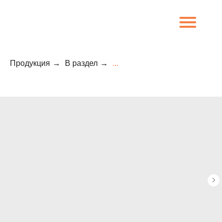
Продукция
→
В раздел
→
...
8 (800) 707-09-65
О компании
Каталог
Объекты