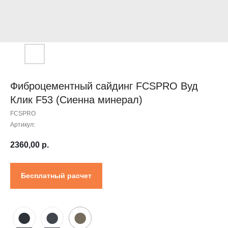
Контакты
Проектировщикам
Где купить?
Калькулятор
Инструкция
Фиброцементный сайдинг FCSPRO Вуд
Клик F53 (Сиенна минерал)
FCSPRO
Артикул:
2360,00
р.
Бесплатный расчет
●
●
●