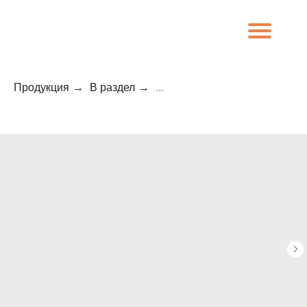
Продукция
→
В раздел
→
...
8 (800) 707-09-65
О компании
Каталог
Объекты