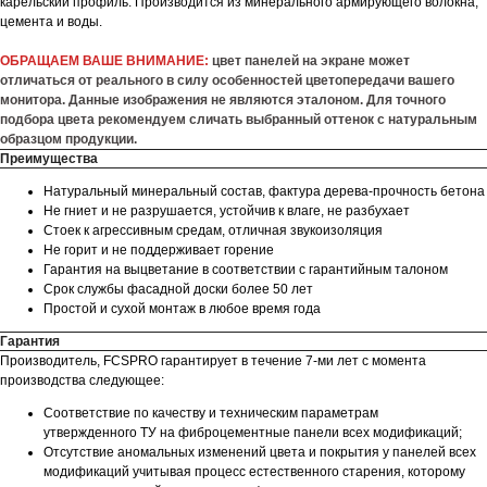
карельский профиль. Производится из минерального армирующего волокна,
цемента и воды.
ОБРАЩАЕМ ВАШЕ ВНИМАНИЕ:
цвет панелей на экране может
отличаться от реального в силу особенностей цветопередачи вашего
монитора. Данные изображения не являются эталоном. Для точного
подбора цвета рекомендуем сличать выбранный оттенок с натуральным
образцом продукции.
Преимущества
Натуральный минеральный состав, фактура дерева-прочность бетона
Не гниет и не разрушается, устойчив к влаге, не разбухает
Стоек к агрессивным средам, отличная звукоизоляция
Не горит и не поддерживает горение
Гарантия на выцветание в соответствии с гарантийным талоном
Срок службы фасадной доски более 50 лет
Простой и сухой монтаж в любое время года
Гарантия
Производитель, FCSPRO гарантирует в течение 7-ми лет с момента
производства следующее:
Соответствие по качеству и техническим параметрам
утвержденного ТУ на фиброцементные панели всех модификаций;
Отсутствие аномальных изменений цвета и покрытия у панелей всех
модификаций учитывая процесс естественного старения, которому