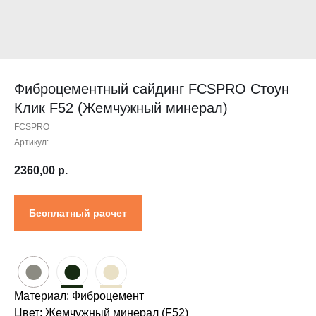
Контакты
Проектировщикам
Где купить?
Калькулятор
Инструкция
Фиброцементный сайдинг FCSPRO Стоун
Клик F52 (Жемчужный минерал)
FCSPRO
Артикул:
2360,00
р.
Бесплатный расчет
●
●
●
Материал: Фиброцемент
Цвет: Жемчужный минерал (F52)