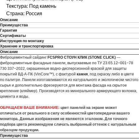
Текстура: Под камень
Страна: Россия
Описание
Преимущества
Гарантия
Сертификаты
Инструкция по монтажу
Хранение и транспортировка
Описание
Фиброцементный сайдинг
FCSPRO СТОУН КЛИК (STONE CLICK)
—
фиброцементные фасадные панели, выпускаемые по ТУ 23.65.12−001−78
730 337−2022, окрашенные водно-дисперсионной краской для защиты
покрытий ВД-А-ПК (VinCore™), с фактурой
камня
, под окраску либо в цвете
по палитре. Панели изготавливаются из натурального и экологически чистого
сырья и дополнительно фрезеруются для монтажа фасада на скрытое
крепление (кляймер). Производятся из минерального армирующего волокна,
цемента и воды.
ОБРАЩАЕМ ВАШЕ ВНИМАНИЕ:
цвет панелей на экране может
отличаться от реального в силу особенностей цветопередачи вашего
монитора. Данные изображения не являются эталоном. Для точного
подбора цвета рекомендуем сличать выбранный оттенок с натуральным
образцом продукции.
Преимущества