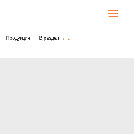
Продукция
→
В раздел
→
...
8 (800) 707-09-65
О компании
Каталог
Объекты