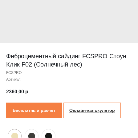
Контакты
Проектировщикам
Где купить?
Калькулятор
Инструкция
Фиброцементный сайдинг FCSPRO Стоун
Клик F02 (Солнечный лес)
FCSPRO
Артикул:
2360,00
р.
Онлайн-калькулятор
Бесплатный расчет
●
●
●