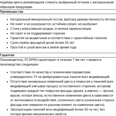
подбора цвета рекомендуем сличать выбранный оттенок с натуральным
образцом продукции.
Преимущества
Натуральный минеральный состав, фактура дерева-прочность бетона
Не гниет и не разрушается, устойчив к влаге, не разбухает
Стоек к агрессивным средам, отличная звукоизоляция
Не горит и не поддерживает горение
Гарантия на выцветание в соответствии с гарантийным талоном
Срок службы фасадной доски более 50 лет
Простой и сухой монтаж в любое время года
Гарантия
Производитель, FCSPRO гарантирует в течение 7-ми лет с момента
производства следующее:
Соответствие по качеству и техническим параметрам
утвержденного ТУ на фиброцементные панели всех модификаций;
Отсутствие аномальных изменений цвета и покрытия у панелей всех
модификаций учитывая процесс естественного старения, которому
подвержен каждый тип покрытия фасада здания, а именно — эрозия,
краски, потеря блеска, естественное изменение цвета в зависимости
от интенсивности воздействия, солнечного света (солнечная сторона
фасада или северная по-разному влияют на изменение цвета);
Эксплуатацию панелей всех модификаций более 50-ти лет, без
потери физико-механических свойств.