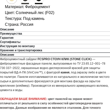
Материал: Фиброцемент
Цвет: Солнечный лес (F02)
Текстура: Под камень
Страна: Россия
Описание
Преимущества
Гарантия
Сертификаты
Инструкция по монтажу
Хранение и транспортировка
Описание
Фиброцементный сайдинг
FCSPRO СТОУН КЛИК (STONE CLICK)
—
фиброцементные фасадные панели, выпускаемые по ТУ 23.65.12−001−78
730 337−2022, окрашенные водно-дисперсионной краской для защиты
покрытий ВД-А-ПК (VinCore™), с фактурой
камня
, под окраску либо в цвете
по палитре. Панели изготавливаются из натурального и экологически чистого
сырья и дополнительно фрезеруются для монтажа фасада на скрытое
крепление (кляймер). Производятся из минерального армирующего волокна,
цемента и воды.
ОБРАЩАЕМ ВАШЕ ВНИМАНИЕ:
цвет панелей на экране может
отличаться от реального в силу особенностей цветопередачи вашего
монитора. Данные изображения не являются эталоном. Для точного