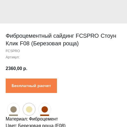
Контакты
Проектировщикам
Где купить?
Калькулятор
Инструкция
Фиброцементный сайдинг FCSPRO Стоун
Клик F08 (Березовая роща)
FCSPRO
Артикул:
2360,00
р.
Бесплатный расчет
●
●
●
Материал: Фиброцемент
Цвет: Березовая роща (F08)