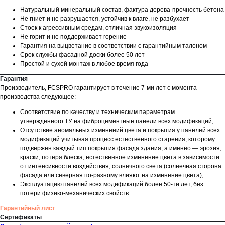
Натуральный минеральный состав, фактура дерева-прочность бетона
Не гниет и не разрушается, устойчив к влаге, не разбухает
Стоек к агрессивным средам, отличная звукоизоляция
Не горит и не поддерживает горение
Гарантия на выцветание в соответствии с гарантийным талоном
Срок службы фасадной доски более 50 лет
Простой и сухой монтаж в любое время года
Гарантия
Производитель, FCSPRO гарантирует в течение 7-ми лет с момента
производства следующее:
Соответствие по качеству и техническим параметрам
утвержденного ТУ на фиброцементные панели всех модификаций;
Отсутствие аномальных изменений цвета и покрытия у панелей всех
модификаций учитывая процесс естественного старения, которому
подвержен каждый тип покрытия фасада здания, а именно — эрозия,
краски, потеря блеска, естественное изменение цвета в зависимости
от интенсивности воздействия, солнечного света (солнечная сторона
фасада или северная по-разному влияют на изменение цвета);
Эксплуатацию панелей всех модификаций более 50-ти лет, без
потери физико-механических свойств.
Гарантийный лист
Сертификаты