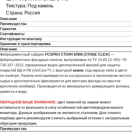
Текстура: Под камень
Страна: Россия
Описание
Преимущества
Гарантия
Сертификаты
Инструкция по монтажу
Хранение и транспортировка
Описание
Фиброцементный сайдинг
FCSPRO СТОУН КЛИК (STONE CLICK)
—
фиброцементные фасадные панели, выпускаемые по ТУ 23.65.12−001−78
730 337−2022, окрашенные водно-дисперсионной краской для защиты
покрытий ВД-А-ПК (VinCore™), с фактурой
камня
, под окраску либо в цвете
по палитре. Панели изготавливаются из натурального и экологически чистого
сырья и дополнительно фрезеруются для монтажа фасада на скрытое
крепление (кляймер). Производятся из минерального армирующего волокна,
цемента и воды.
ОБРАЩАЕМ ВАШЕ ВНИМАНИЕ:
цвет панелей на экране может
отличаться от реального в силу особенностей цветопередачи вашего
монитора. Данные изображения не являются эталоном. Для точного
подбора цвета рекомендуем сличать выбранный оттенок с натуральным
образцом продукции.
Преимущества