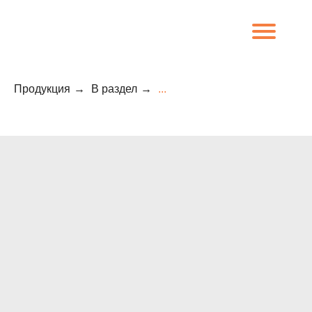
Продукция
→
В раздел
→
...
8 (800) 707-09-65
О компании
Каталог
Объекты