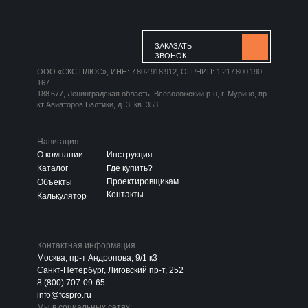
ЗАКАЗАТЬ
ЗВОНОК
ООО «СКС ПЛЮС», ИНН: 7 802 918 912, ОГРНИП: 1 217 800 190
167
188 677, Ленинградская область, Всеволожский р-н, г. Мурино, пр-
кт Авиаторов Балтики, д. 3, кв. 353
Навигация
О компании
Инструкция
Каталог
Где купить?
Проектировщикам
Объекты
Контакты
Калькулятор
Контактная информация
Москва, пр-т Андропова, 9/1 к3
Санкт-Петербург, Лиговский пр-т, 252
8 (800) 707-09-65
info@fcspro.ru
Мы в социальных сетях: