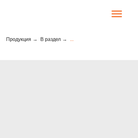
Продукция
→
В раздел
→
...
8 (800) 707-09-65
О компании
Каталог
Объекты