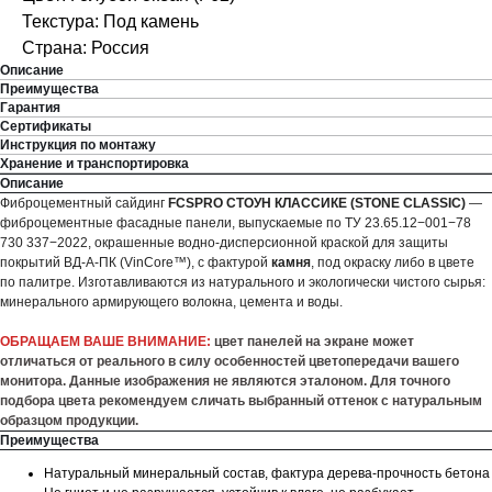
Текстура: Под камень
Страна: Россия
Описание
Преимущества
Гарантия
Сертификаты
Инструкция по монтажу
Хранение и транспортировка
Описание
Фиброцементный сайдинг
FCSPRO СТОУН КЛАССИКЕ (STONE CLASSIC)
—
фиброцементные фасадные панели, выпускаемые по ТУ 23.65.12−001−78
730 337−2022, окрашенные водно-дисперсионной краской для защиты
покрытий ВД-А-ПК (VinCore™), с фактурой
камня
, под окраску либо в цвете
по палитре. Изготавливаются из натурального и экологически чистого сырья:
минерального армирующего волокна, цемента и воды.
ОБРАЩАЕМ ВАШЕ ВНИМАНИЕ:
цвет панелей на экране может
отличаться от реального в силу особенностей цветопередачи вашего
монитора. Данные изображения не являются эталоном. Для точного
подбора цвета рекомендуем сличать выбранный оттенок с натуральным
образцом продукции.
Преимущества
Натуральный минеральный состав, фактура дерева-прочность бетона