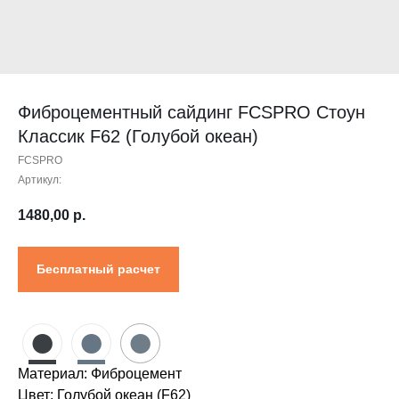
Контакты
Проектировщикам
Где купить?
Калькулятор
Инструкция
Фиброцементный сайдинг FCSPRO Стоун
Классик F62 (Голубой океан)
FCSPRO
Артикул:
1480,00
р.
Бесплатный расчет
●
●
●
Материал: Фиброцемент
Цвет: Голубой океан (F62)