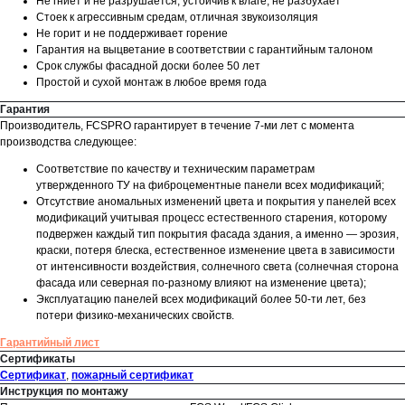
Не гниет и не разрушается, устойчив к влаге, не разбухает
Стоек к агрессивным средам, отличная звукоизоляция
Не горит и не поддерживает горение
Гарантия на выцветание в соответствии с гарантийным талоном
Срок службы фасадной доски более 50 лет
Простой и сухой монтаж в любое время года
Гарантия
Производитель, FCSPRO гарантирует в течение 7-ми лет с момента
производства следующее:
Соответствие по качеству и техническим параметрам
утвержденного ТУ на фиброцементные панели всех модификаций;
Отсутствие аномальных изменений цвета и покрытия у панелей всех
модификаций учитывая процесс естественного старения, которому
подвержен каждый тип покрытия фасада здания, а именно — эрозия,
краски, потеря блеска, естественное изменение цвета в зависимости
от интенсивности воздействия, солнечного света (солнечная сторона
фасада или северная по-разному влияют на изменение цвета);
Эксплуатацию панелей всех модификаций более 50-ти лет, без
потери физико-механических свойств.
Гарантийный лист
Сертификаты
Сертификат
,
пожарный сертификат
Инструкция по монтажу