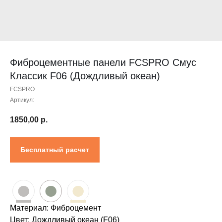
Контакты
Проектировщикам
Где купить?
Калькулятор
Инструкция
Фиброцементные панели FCSPRO Смус
Классик F06 (Дождливый океан)
FCSPRO
Артикул:
1850,00
р.
Бесплатный расчет
●
●
●
Материал: Фиброцемент
Цвет: Дождливый океан (F06)