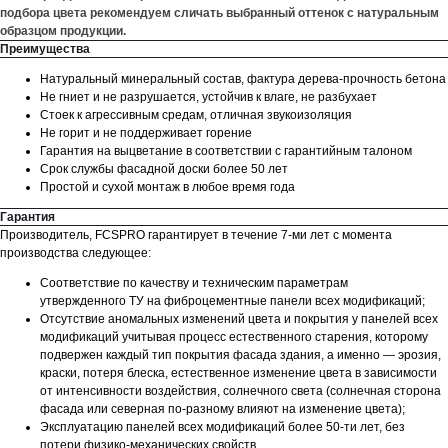
подбора цвета рекомендуем сличать выбранный оттенок с натуральным
образцом продукции.
Преимущества
Натуральный минеральный состав, фактура дерева-прочность бетона
Не гниет и не разрушается, устойчив к влаге, не разбухает
Стоек к агрессивным средам, отличная звукоизоляция
Не горит и не поддерживает горение
Гарантия на выцветание в соответствии с гарантийным талоном
Срок службы фасадной доски более 50 лет
Простой и сухой монтаж в любое время года
Гарантия
Производитель, FCSPRO гарантирует в течение 7-ми лет с момента
производства следующее:
Соответствие по качеству и техническим параметрам
утвержденного ТУ на фиброцементные панели всех модификаций;
Отсутствие аномальных изменений цвета и покрытия у панелей всех
модификаций учитывая процесс естественного старения, которому
подвержен каждый тип покрытия фасада здания, а именно — эрозия,
краски, потеря блеска, естественное изменение цвета в зависимости
от интенсивности воздействия, солнечного света (солнечная сторона
фасада или северная по-разному влияют на изменение цвета);
Эксплуатацию панелей всех модификаций более 50-ти лет, без
потери физико-механических свойств.