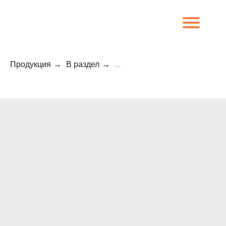
Продукция
→
В раздел
→
...
8 (800) 707-09-65
О компании
Каталог
Объекты