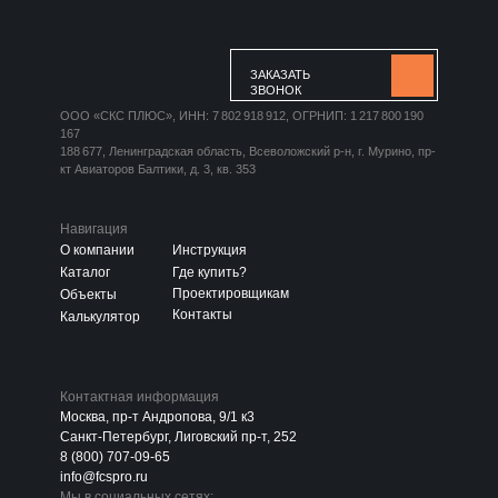
ЗАКАЗАТЬ
ЗВОНОК
ООО «СКС ПЛЮС», ИНН: 7 802 918 912, ОГРНИП: 1 217 800 190
167
188 677, Ленинградская область, Всеволожский р-н, г. Мурино, пр-
кт Авиаторов Балтики, д. 3, кв. 353
Навигация
О компании
Инструкция
Каталог
Где купить?
Проектировщикам
Объекты
Контакты
Калькулятор
Контактная информация
Москва, пр-т Андропова, 9/1 к3
Санкт-Петербург, Лиговский пр-т, 252
8 (800) 707-09-65
info@fcspro.ru
Мы в социальных сетях: