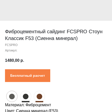
Контакты
Проектировщикам
Где купить?
Калькулятор
Инструкция
Фиброцементный сайдинг FCSPRO Стоун
Классик F53 (Сиенна минерал)
FCSPRO
Артикул:
1480,00
р.
Бесплатный расчет
●
●
●
Материал: Фиброцемент
Цвет: Сиенна минерал (F53)