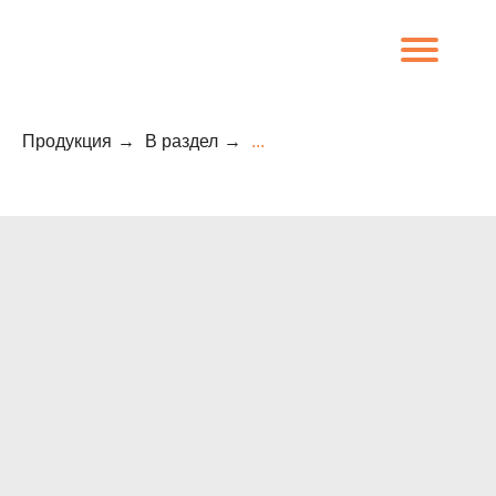
Продукция
→
В раздел
→
...
8 (800) 707-09-65
О компании
Каталог
Объекты