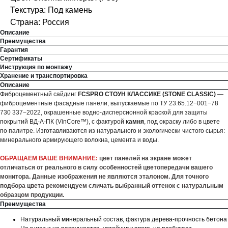
Текстура: Под камень
Страна: Россия
Описание
Преимущества
Гарантия
Сертификаты
Инструкция по монтажу
Хранение и транспортировка
Описание
Фиброцементный сайдинг
FCSPRO СТОУН КЛАССИКЕ (STONE CLASSIC)
—
фиброцементные фасадные панели, выпускаемые по ТУ 23.65.12−001−78
730 337−2022, окрашенные водно-дисперсионной краской для защиты
покрытий ВД-А-ПК (VinCore™), с фактурой
камня
, под окраску либо в цвете
по палитре. Изготавливаются из натурального и экологически чистого сырья:
минерального армирующего волокна, цемента и воды.
ОБРАЩАЕМ ВАШЕ ВНИМАНИЕ:
цвет панелей на экране может
отличаться от реального в силу особенностей цветопередачи вашего
монитора. Данные изображения не являются эталоном. Для точного
подбора цвета рекомендуем сличать выбранный оттенок с натуральным
образцом продукции.
Преимущества
Натуральный минеральный состав, фактура дерева-прочность бетона