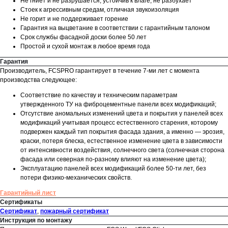
Не гниет и не разрушается, устойчив к влаге, не разбухает
Стоек к агрессивным средам, отличная звукоизоляция
Не горит и не поддерживает горение
Гарантия на выцветание в соответствии с гарантийным талоном
Срок службы фасадной доски более 50 лет
Простой и сухой монтаж в любое время года
Гарантия
Производитель, FCSPRO гарантирует в течение 7-ми лет с момента
производства следующее:
Соответствие по качеству и техническим параметрам
утвержденного ТУ на фиброцементные панели всех модификаций;
Отсутствие аномальных изменений цвета и покрытия у панелей всех
модификаций учитывая процесс естественного старения, которому
подвержен каждый тип покрытия фасада здания, а именно — эрозия,
краски, потеря блеска, естественное изменение цвета в зависимости
от интенсивности воздействия, солнечного света (солнечная сторона
фасада или северная по-разному влияют на изменение цвета);
Эксплуатацию панелей всех модификаций более 50-ти лет, без
потери физико-механических свойств.
Гарантийный лист
Сертификаты
Сертификат
,
пожарный сертификат
Инструкция по монтажу