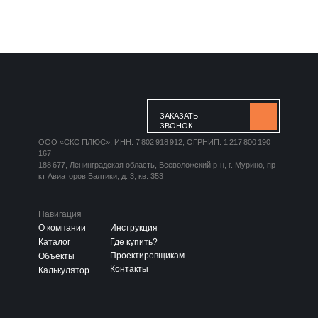
ЗАКАЗАТЬ
ЗВОНОК
ООО «СКС ПЛЮС», ИНН: 7 802 918 912, ОГРНИП: 1 217 800 190
167
188 677, Ленинградская область, Всеволожский р-н, г. Мурино, пр-
кт Авиаторов Балтики, д. 3, кв. 353
Навигация
О компании
Инструкция
Каталог
Где купить?
Проектировщикам
Объекты
Контакты
Калькулятор