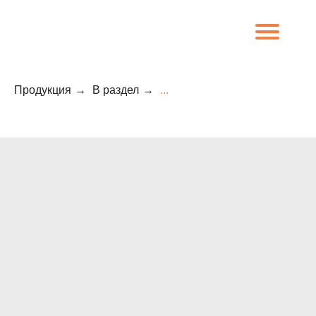
Продукция
→
В раздел
→
...
8 (800) 707-09-65
О компании
Каталог
Объекты