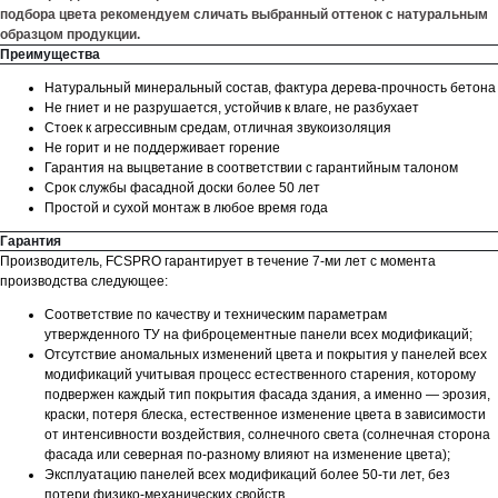
подбора цвета рекомендуем сличать выбранный оттенок с натуральным
образцом продукции.
Преимущества
Натуральный минеральный состав, фактура дерева-прочность бетона
Не гниет и не разрушается, устойчив к влаге, не разбухает
Стоек к агрессивным средам, отличная звукоизоляция
Не горит и не поддерживает горение
Гарантия на выцветание в соответствии с гарантийным талоном
Срок службы фасадной доски более 50 лет
Простой и сухой монтаж в любое время года
Гарантия
Производитель, FCSPRO гарантирует в течение 7-ми лет с момента
производства следующее:
Соответствие по качеству и техническим параметрам
утвержденного ТУ на фиброцементные панели всех модификаций;
Отсутствие аномальных изменений цвета и покрытия у панелей всех
модификаций учитывая процесс естественного старения, которому
подвержен каждый тип покрытия фасада здания, а именно — эрозия,
краски, потеря блеска, естественное изменение цвета в зависимости
от интенсивности воздействия, солнечного света (солнечная сторона
фасада или северная по-разному влияют на изменение цвета);
Эксплуатацию панелей всех модификаций более 50-ти лет, без
потери физико-механических свойств.