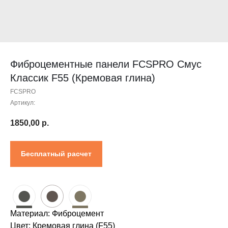
Контакты
Проектировщикам
Где купить?
Калькулятор
Инструкция
Фиброцементные панели FCSPRO Смус
Классик F55 (Кремовая глина)
FCSPRO
Артикул:
1850,00
р.
Бесплатный расчет
●
●
●
Материал: Фиброцемент
Цвет: Кремовая глина (F55)