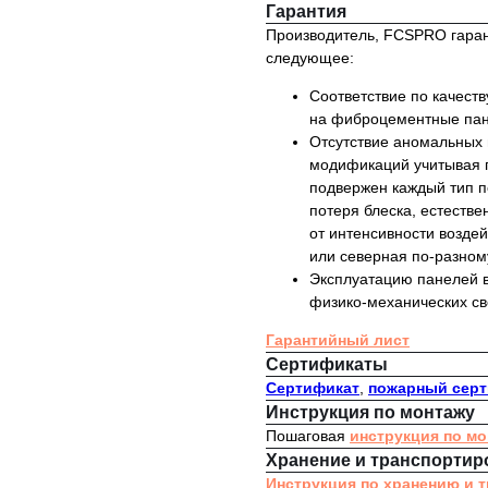
Гарантия
Производитель, FCSPRO гарант
следующее:
Соответствие по качест
на фиброцементные пан
Отсутствие аномальных 
модификаций учитывая п
подвержен каждый тип п
потеря блеска, естестве
от интенсивности возде
или северная по-разном
Эксплуатацию панелей в
физико-механических св
Гарантийный лист
Сертификаты
Сертификат
,
пожарный сер
Инструкция по монтажу
Пошаговая
инструкция по м
Хранение и транспортир
Инструкция по хранению и 