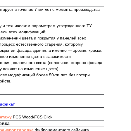
ирует в течение 7-ми лет с момента производства
ву и техническим параметрам утвержденного ТУ
ели всех модификаций;
изменений цвета и покрытия у панелей всех
роцесс естественного старения, которому
окрытия фасада здания, а именно — эрозия, краски,
нное изменение цвета в зависимости
йствия, солнечного света (солнечная сторона фасада
у влияют на изменение цвета);
сех модификаций более 50-ти лет, без потери
ойств.
тификат
онтажу
FCS Wood/FCS Click
овка
транспортировке
фиброцементного сайдинга