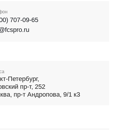
фон
800) 707-09-65
o@fcspro.ru
са
кт-Петербург,
овский пр-т, 252
ква, пр-т Андропова, 9/1 к3