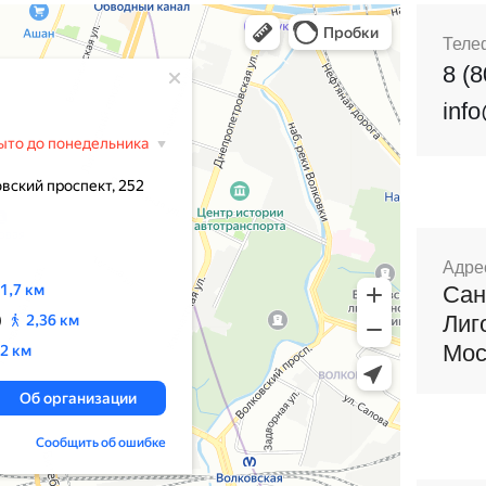
Теле
8 (
inf
Адре
Сан
Лиг
Мос