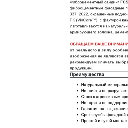
Фиброцементный сайдинг
FCS
фиброцементные фасадные па
337−2022, окрашенные водно-
ПК (VinCore™), с фактурой
ка
Изготавливаются из натуральн
армирующего волокна, цемент
ОБРАЩАЕМ ВАШЕ ВНИМАНИ
от реального в силу особе
изображения не являются э
рекомендуем сличать выбра
продукции.
Преимущества
Натуральный минеральны
Не гниет и не разрушаетс
Стоек к агрессивным ср
Не горит и не поддержи
Гарантия на выцветание
Срок службы фасадной д
Простой и сухой монтаж