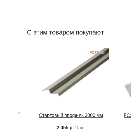
С этим товаром покупают
иль Клик
Стартовый профиль 3000 мм
FC
2 055
р.
/
1 шт