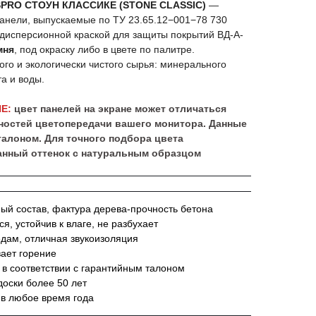
PRO СТОУН КЛАССИКЕ (STONE CLASSIC)
—
нели, выпускаемые по ТУ 23.65.12−001−78 730
дисперсионной краской для защиты покрытий ВД-А-
мня
, под окраску либо в цвете по палитре.
ого и экологически чистого сырья: минерального
а и воды.
Е:
цвет панелей на экране может отличаться
нностей цветопередачи вашего монитора. Данные
талоном. Для точного подбора цвета
нный оттенок с натуральным образцом
й состав, фактура дерева-прочность бетона
я, устойчив к влаге, не разбухает
едам, отличная звукоизоляция
вает горение
 в соответствии с гарантийным талоном
оски более 50 лет
 в любое время года