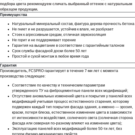
подбора цвета рекомендуем сличать выбранный оттенок с натуральным
образцом продукции.
Преимущества
Натуральный минеральный состав, фактура дерева-прочность бетона
Не гниет и не разрушается, устойчив к влаге, не разбухает
Стоек к агрессивным средам, отличная звукоизоляция
Не горит и не поддерживает горение
Гарантия на выцветание в соответствии с гарантийным талоном
Срок службы фасадной доски более 50 лет
Простой и сухой монтаж в любое время года
Гарантия
Производитель, FCSPRO гарантирует в течение 7-ми лет с момента
производства следующее:
Соответствие по качеству и техническим параметрам
утвержденного ТУ на фиброцементные панели всех модификаций;
Отсутствие аномальных изменений цвета и покрытия у панелей всех
модификаций учитывая процесс естественного старения, которому
подвержен каждый тип покрытия фасада здания, а именно — эрозия,
краски, потеря блеска, естественное изменение цвета в зависимости
от интенсивности воздействия, солнечного света (солнечная сторона
фасада или северная по-разному влияют на изменение цвета);
Эксплуатацию панелей всех модификаций более 50-ти лет, без
потери физико-механических свойств.