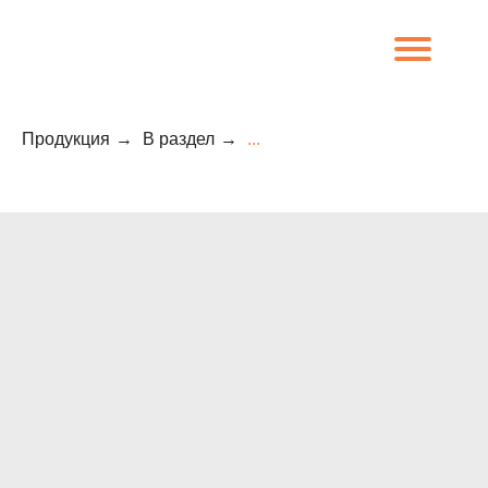
Продукция
→
В раздел
→
...
8 (800) 707-09-65
О компании
Каталог
Объекты