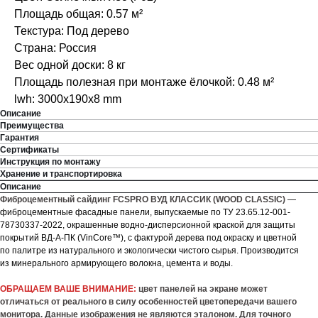
Площадь общая: 0.57 м²
Текстура: Под дерево
Страна: Россия
Вес одной доски: 8 кг
Площадь полезная при монтаже ёлочкой: 0.48 м²
lwh: 3000x190x8 mm
Описание
Преимущества
Гарантия
Сертификаты
Инструкция по монтажу
Хранение и транспортировка
Описание
Фиброцементный сайдинг FCSPRO ВУД КЛАССИК (WOOD CLASSIC)
—
фиброцементные фасадные панели, выпускаемые по ТУ 23.65.12-001-
78730337-2022, окрашенные водно-дисперсионной краской для защиты
покрытий ВД-А-ПК (VinCore™), с фактурой дерева под окраску и цветной
по палитре из натурального и экологически чистого сырья. Производится
из минерального армирующего волокна, цемента и воды.
ОБРАЩАЕМ ВАШЕ ВНИМАНИЕ:
цвет панелей на экране может
отличаться от реального в силу особенностей цветопередачи вашего
монитора. Данные изображения не являются эталоном. Для точного