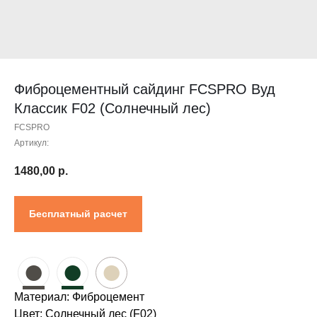
Контакты
Проектировщикам
Где купить?
Калькулятор
Инструкция
Фиброцементный сайдинг FCSPRO Вуд
Классик F02 (Солнечный лес)
FCSPRO
Артикул:
1480,00
р.
Бесплатный расчет
●
●
●
Материал: Фиброцемент
Цвет: Солнечный лес (F02)