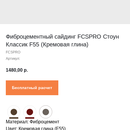
Контакты
Проектировщикам
Где купить?
Калькулятор
Инструкция
Фиброцементный сайдинг FCSPRO Стоун
Классик F55 (Кремовая глина)
FCSPRO
Артикул:
1480,00
р.
Бесплатный расчет
●
●
●
Материал: Фиброцемент
Цвет: Кремовая глина (F55)