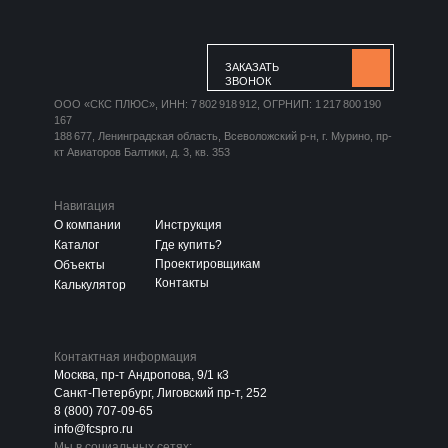
ЗАКАЗАТЬ
ЗВОНОК
ООО «СКС ПЛЮС», ИНН: 7 802 918 912, ОГРНИП: 1 217 800 190
167
188 677, Ленинградская область, Всеволожский р-н, г. Мурино, пр-
кт Авиаторов Балтики, д. 3, кв. 353
Навигация
О компании
Инструкция
Каталог
Где купить?
Проектировщикам
Объекты
Контакты
Калькулятор
Контактная информация
Москва, пр-т Андропова, 9/1 к3
Санкт-Петербург, Лиговский пр-т, 252
8 (800) 707-09-65
info@fcspro.ru
Мы в социальных сетях: