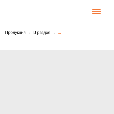
Продукция
→
В раздел
→
...
8 (800) 707-09-65
О компании
Каталог
Объекты