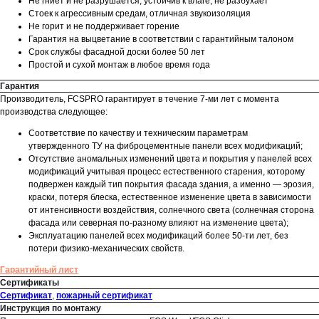
Не гниет и не разрушается, устойчив к влаге, не разбухает
Стоек к агрессивным средам, отличная звукоизоляция
Не горит и не поддерживает горение
Гарантия на выцветание в соответствии с гарантийным талоном
Срок службы фасадной доски более 50 лет
Простой и сухой монтаж в любое время года
Гарантия
Производитель, FCSPRO гарантирует в течение 7-ми лет с момента
производства следующее:
Соответствие по качеству и техническим параметрам
утвержденного ТУ на фиброцементные панели всех модификаций;
Отсутствие аномальных изменений цвета и покрытия у панелей всех
модификаций учитывая процесс естественного старения, которому
подвержен каждый тип покрытия фасада здания, а именно — эрозия,
краски, потеря блеска, естественное изменение цвета в зависимости
от интенсивности воздействия, солнечного света (солнечная сторона
фасада или северная по-разному влияют на изменение цвета);
Эксплуатацию панелей всех модификаций более 50-ти лет, без
потери физико-механических свойств.
Гарантийный лист
Сертификаты
Сертификат
,
пожарный сертификат
Инструкция по монтажу