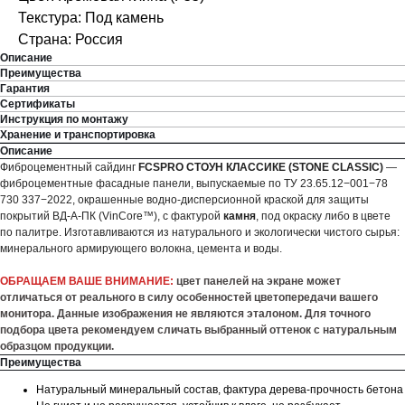
Текстура: Под камень
Страна: Россия
Описание
Преимущества
Гарантия
Сертификаты
Инструкция по монтажу
Хранение и транспортировка
Описание
Фиброцементный сайдинг
FCSPRO СТОУН КЛАССИКЕ (STONE CLASSIC)
—
фиброцементные фасадные панели, выпускаемые по ТУ 23.65.12−001−78
730 337−2022, окрашенные водно-дисперсионной краской для защиты
покрытий ВД-А-ПК (VinCore™), с фактурой
камня
, под окраску либо в цвете
по палитре. Изготавливаются из натурального и экологически чистого сырья:
минерального армирующего волокна, цемента и воды.
ОБРАЩАЕМ ВАШЕ ВНИМАНИЕ:
цвет панелей на экране может
отличаться от реального в силу особенностей цветопередачи вашего
монитора. Данные изображения не являются эталоном. Для точного
подбора цвета рекомендуем сличать выбранный оттенок с натуральным
образцом продукции.
Преимущества
Натуральный минеральный состав, фактура дерева-прочность бетона