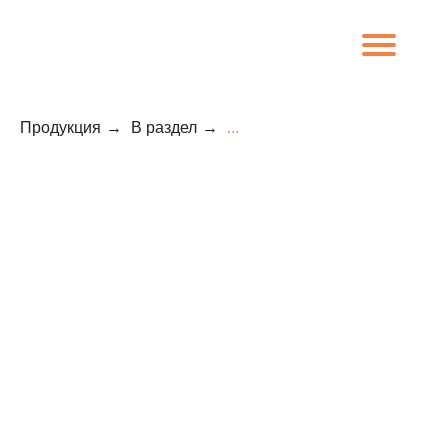
Продукция
→
В раздел
→
...
8 (800) 707-09-65
О компании
Каталог
Объекты