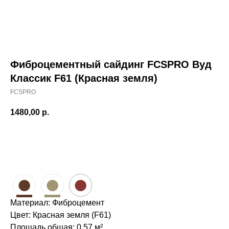
Контакты
Проектировщикам
Где купить?
Калькулятор
Инструкция
Фиброцементный сайдинг FCSPRO Вуд
Классик F61 (Красная земля)
FCSPRO
1480,00
р.
Бесплатный расчет
●
●
●
Материал: Фиброцемент
Цвет: Красная земля (F61)
Площадь общая: 0.57 м²