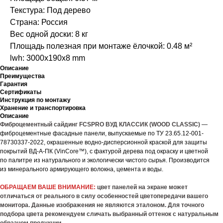
Текстура: Под дерево
Страна: Россия
Вес одной доски: 8 кг
Площадь полезная при монтаже ёлочкой: 0.48 м²
lwh: 3000x190x8 mm
Описание
Преимущества
Гарантия
Сертификаты
Инструкция по монтажу
Хранение и транспортировка
Описание
Фиброцементный сайдинг FCSPRO ВУД КЛАССИК (WOOD CLASSIC)
—
фиброцементные фасадные панели, выпускаемые по ТУ 23.65.12-001-
78730337-2022, окрашенные водно-дисперсионной краской для защиты
покрытий ВД-А-ПК (VinCore™), с фактурой дерева под окраску и цветной
по палитре из натурального и экологически чистого сырья. Производится
из минерального армирующего волокна, цемента и воды.
ОБРАЩАЕМ ВАШЕ ВНИМАНИЕ:
цвет панелей на экране может
отличаться от реального в силу особенностей цветопередачи вашего
монитора. Данные изображения не являются эталоном. Для точного
подбора цвета рекомендуем сличать выбранный оттенок с натуральным
образцом продукции.