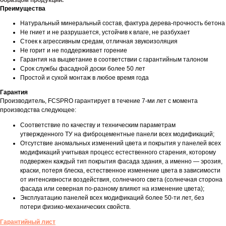
Преимущества
Натуральный минеральный состав, фактура дерева-прочность бетона
Не гниет и не разрушается, устойчив к влаге, не разбухает
Стоек к агрессивным средам, отличная звукоизоляция
Не горит и не поддерживает горение
Гарантия на выцветание в соответствии с гарантийным талоном
Срок службы фасадной доски более 50 лет
Простой и сухой монтаж в любое время года
Гарантия
Производитель, FCSPRO гарантирует в течение 7-ми лет с момента
производства следующее:
Соответствие по качеству и техническим параметрам
утвержденного ТУ на фиброцементные панели всех модификаций;
Отсутствие аномальных изменений цвета и покрытия у панелей всех
модификаций учитывая процесс естественного старения, которому
подвержен каждый тип покрытия фасада здания, а именно — эрозия,
краски, потеря блеска, естественное изменение цвета в зависимости
от интенсивности воздействия, солнечного света (солнечная сторона
фасада или северная по-разному влияют на изменение цвета);
Эксплуатацию панелей всех модификаций более 50-ти лет, без
потери физико-механических свойств.
Гарантийный лист