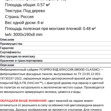
Площадь общая: 0.57 м²
Текстура: Под дерево
Страна: Россия
Вес одной доски: 8 кг
Площадь полезная при монтаже ёлочкой: 0.48 м²
lwh: 3000x190x8 mm
Описание
Преимущества
Гарантия
Сертификаты
Инструкция по монтажу
Хранение и транспортировка
Описание
Фиброцементный сайдинг FCSPRO ВУД КЛАССИК (WOOD CLASSIC)
—
фиброцементные фасадные панели, выпускаемые по ТУ 23.65.12-001-
78730337-2022, окрашенные водно-дисперсионной краской для защиты
покрытий ВД-А-ПК (VinCore™), с фактурой дерева под окраску и цветной
по палитре из натурального и экологически чистого сырья. Производится
из минерального армирующего волокна, цемента и воды.
ОБРАЩАЕМ ВАШЕ ВНИМАНИЕ:
цвет панелей на экране может
отличаться от реального в силу особенностей цветопередачи вашего
монитора. Данные изображения не являются эталоном. Для точного