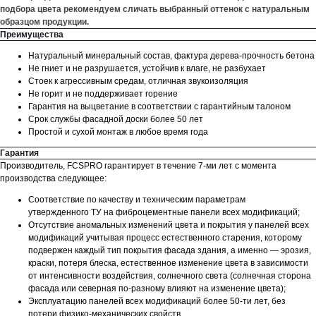
подбора цвета рекомендуем сличать выбранный оттенок с натуральным
образцом продукции.
Преимущества
Натуральный минеральный состав, фактура дерева-прочность бетона
Не гниет и не разрушается, устойчив к влаге, не разбухает
Стоек к агрессивным средам, отличная звукоизоляция
Не горит и не поддерживает горение
Гарантия на выцветание в соответствии с гарантийным талоном
Срок службы фасадной доски более 50 лет
Простой и сухой монтаж в любое время года
Гарантия
Производитель, FCSPRO гарантирует в течение 7-ми лет с момента
производства следующее:
Соответствие по качеству и техническим параметрам
утвержденного ТУ на фиброцементные панели всех модификаций;
Отсутствие аномальных изменений цвета и покрытия у панелей всех
модификаций учитывая процесс естественного старения, которому
подвержен каждый тип покрытия фасада здания, а именно — эрозия,
краски, потеря блеска, естественное изменение цвета в зависимости
от интенсивности воздействия, солнечного света (солнечная сторона
фасада или северная по-разному влияют на изменение цвета);
Эксплуатацию панелей всех модификаций более 50-ти лет, без
потери физико-механических свойств.