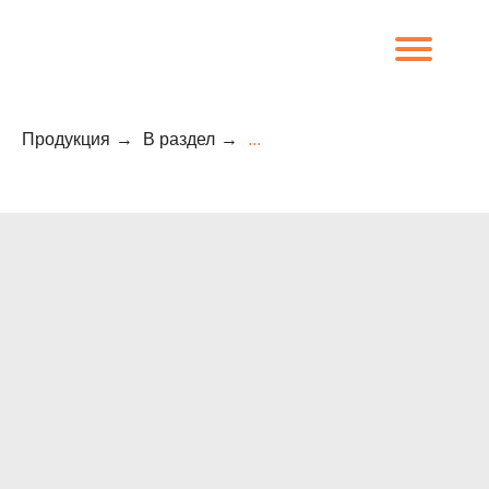
Продукция
→
В раздел
→
...
8 (800) 707-09-65
О компании
Каталог
Объекты