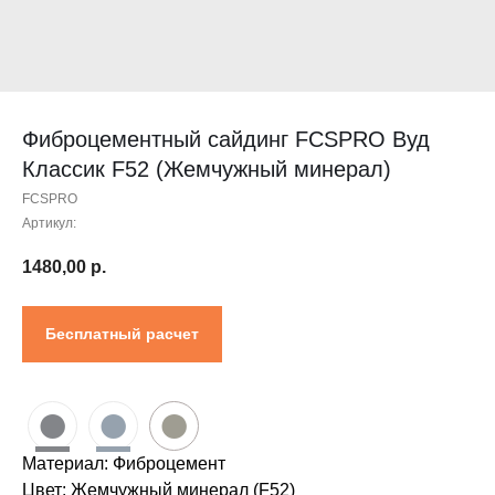
Контакты
Проектировщикам
Где купить?
Калькулятор
Инструкция
Фиброцементный сайдинг FCSPRO Вуд
Классик F52 (Жемчужный минерал)
FCSPRO
Артикул:
1480,00
р.
Бесплатный расчет
●
●
●
Материал: Фиброцемент
Цвет: Жемчужный минерал (F52)