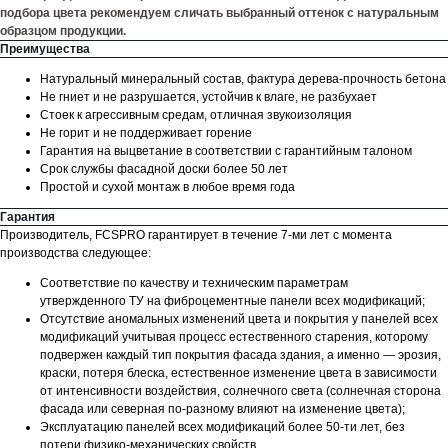
подбора цвета рекомендуем сличать выбранный оттенок с натуральным
образцом продукции.
Преимущества
Натуральный минеральный состав, фактура дерева-прочность бетона
Не гниет и не разрушается, устойчив к влаге, не разбухает
Стоек к агрессивным средам, отличная звукоизоляция
Не горит и не поддерживает горение
Гарантия на выцветание в соответствии с гарантийным талоном
Срок службы фасадной доски более 50 лет
Простой и сухой монтаж в любое время года
Гарантия
Производитель, FCSPRO гарантирует в течение 7-ми лет с момента
производства следующее:
Соответствие по качеству и техническим параметрам
утвержденного ТУ на фиброцементные панели всех модификаций;
Отсутствие аномальных изменений цвета и покрытия у панелей всех
модификаций учитывая процесс естественного старения, которому
подвержен каждый тип покрытия фасада здания, а именно — эрозия,
краски, потеря блеска, естественное изменение цвета в зависимости
от интенсивности воздействия, солнечного света (солнечная сторона
фасада или северная по-разному влияют на изменение цвета);
Эксплуатацию панелей всех модификаций более 50-ти лет, без
потери физико-механических свойств.