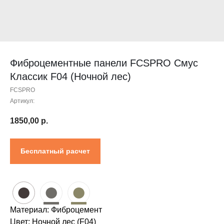
Контакты
Проектировщикам
Где купить?
Калькулятор
Инструкция
Фиброцементные панели FCSPRO Смус
Классик F04 (Ночной лес)
FCSPRO
Артикул:
1850,00
р.
Бесплатный расчет
●
●
●
Материал: Фиброцемент
Цвет: Ночной лес (F04)