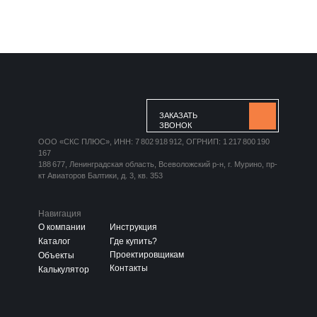
ЗАКАЗАТЬ
ЗВОНОК
ООО «СКС ПЛЮС», ИНН: 7 802 918 912, ОГРНИП: 1 217 800 190
167
188 677, Ленинградская область, Всеволожский р-н, г. Мурино, пр-
кт Авиаторов Балтики, д. 3, кв. 353
Навигация
О компании
Инструкция
Каталог
Где купить?
Проектировщикам
Объекты
Контакты
Калькулятор