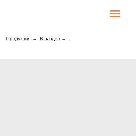
Продукция
→
В раздел
→
...
8 (800) 707-09-65
О компании
Каталог
Объекты