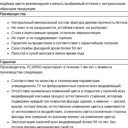
подбора цвета рекомендуем сличать выбранный оттенок с натуральным
образцом продукции.
Преимущества
Натуральный минеральный состав, фактура дерева-прочность бетона
Не гниет и не разрушается, устойчив к влаге, не разбухает
Стоек к агрессивным средам, отличная звукоизоляция
Не горит и не поддерживает горение
Гарантия на выцветание в соответствии с гарантийным талоном
Срок службы фасадной доски более 50 лет
Простой и сухой монтаж в любое время года
Гарантия
Производитель, FCSPRO гарантирует в течение 7-ми лет с момента
производства следующее:
Соответствие по качеству и техническим параметрам
утвержденного ТУ на фиброцементные панели всех модификаций;
Отсутствие аномальных изменений цвета и покрытия у панелей всех
модификаций учитывая процесс естественного старения, которому
подвержен каждый тип покрытия фасада здания, а именно — эрозия,
краски, потеря блеска, естественное изменение цвета в зависимости
от интенсивности воздействия, солнечного света (солнечная сторона
фасада или северная по-разному влияют на изменение цвета);
Эксплуатацию панелей всех модификаций более 50-ти лет, без
потери физико-механических свойств.