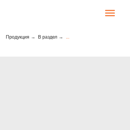
Продукция
→
В раздел
→
...
8 (800) 707-09-65
О компании
Каталог
Объекты