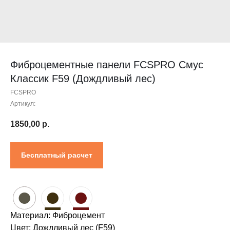
Контакты
Проектировщикам
Где купить?
Калькулятор
Инструкция
Фиброцементные панели FCSPRO Смус
Классик F59 (Дождливый лес)
FCSPRO
Артикул:
1850,00
р.
Бесплатный расчет
●
●
●
Материал: Фиброцемент
Цвет: Дождливый лес (F59)