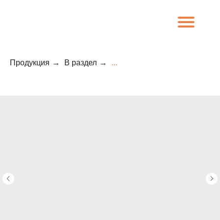
Продукция
→
В раздел
→
...
8 (800) 707-09-65
О компании
Каталог
Объекты