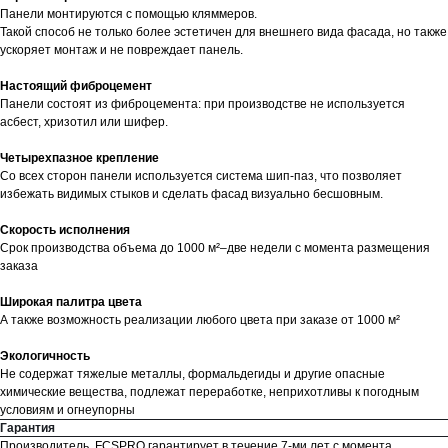
Панели монтируются с помощью кляммеров.
Такой способ не только более эстетичен для внешнего вида фасада, но также
ускоряет монтаж и не повреждает панель.
Настоящий фиброцемент
Панели состоят из фиброцемента: при производстве не используется
асбест, хризотил или шифер.
Четырехпазное крепление
Со всех сторон панели используется система шип-паз, что позволяет
избежать видимых стыков и сделать фасад визуально бесшовным.
Скорость исполнения
Срок производства объема до 1000 м²–две недели с момента размещения
заказа
Широкая палитра цвета
А также возможность реализации любого цвета при заказе от 1000 м²
Экологичность
Не содержат тяжелые металлы, формальдегиды и другие опасные
химические вещества, подлежат переработке, неприхотливы к погодным
условиям и огнеупорны
Гарантия
Производитель, FCSPRO гарантирует в течение 7-ми лет с момента