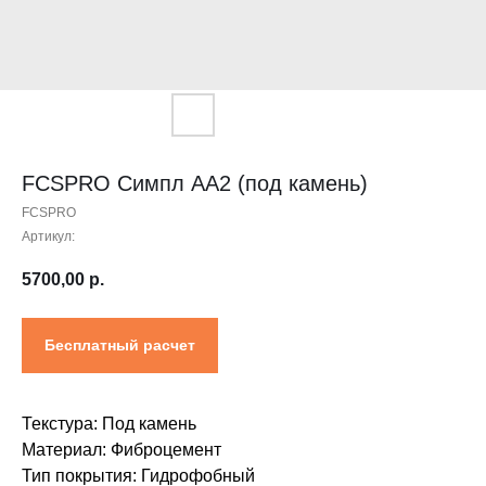
Контакты
Проектировщикам
Где купить?
Калькулятор
Инструкция
FCSPRO Симпл АА2 (под камень)
FCSPRO
Артикул:
5700,00
р.
Бесплатный расчет
Текстура: Под камень
Материал: Фиброцемент
Тип покрытия: Гидрофобный